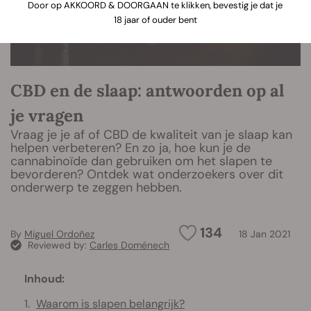
Door op AKKOORD & DOORGAAN te klikken, bevestig je dat je
18 jaar of ouder bent
CBD en de slaap: antwoorden op al
je vragen
Vraag je je af of CBD de kwaliteit van je slaap kan
helpen verbeteren? En zo ja, hoe kun je de
cannabinoïde dan gebruiken om het slapen te
bevorderen? Ontdek wat onderzoekers over dit
onderwerp te zeggen hebben.
134
By
Miguel Ordoñez
18 Jan 2021
Reviewed by:
Carles Doménech
Inhoud:
Waarom is slapen belangrijk?