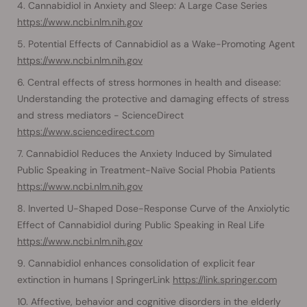
Cannabidiol in Anxiety and Sleep: A Large Case Series
https://www.ncbi.nlm.nih.gov
Potential Effects of Cannabidiol as a Wake-Promoting Agent
https://www.ncbi.nlm.nih.gov
Central effects of stress hormones in health and disease:
Understanding the protective and damaging effects of stress
and stress mediators - ScienceDirect
https://www.sciencedirect.com
Cannabidiol Reduces the Anxiety Induced by Simulated
Public Speaking in Treatment-Naïve Social Phobia Patients
https://www.ncbi.nlm.nih.gov
Inverted U-Shaped Dose-Response Curve of the Anxiolytic
Effect of Cannabidiol during Public Speaking in Real Life
https://www.ncbi.nlm.nih.gov
Cannabidiol enhances consolidation of explicit fear
extinction in humans | SpringerLink
https://link.springer.com
Affective, behavior and cognitive disorders in the elderly