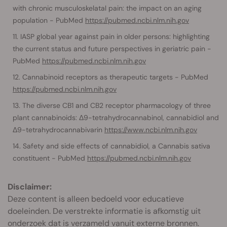
with chronic musculoskelatal pain: the impact on an aging
population - PubMed
https://pubmed.ncbi.nlm.nih.gov
IASP global year against pain in older persons: highlighting
the current status and future perspectives in geriatric pain -
PubMed
https://pubmed.ncbi.nlm.nih.gov
Cannabinoid receptors as therapeutic targets - PubMed
https://pubmed.ncbi.nlm.nih.gov
The diverse CB1 and CB2 receptor pharmacology of three
plant cannabinoids: Δ9-tetrahydrocannabinol, cannabidiol and
Δ9-tetrahydrocannabivarin
https://www.ncbi.nlm.nih.gov
Safety and side effects of cannabidiol, a Cannabis sativa
constituent - PubMed
https://pubmed.ncbi.nlm.nih.gov
Disclaimer:
Deze content is alleen bedoeld voor educatieve
doeleinden. De verstrekte informatie is afkomstig uit
onderzoek dat is verzameld vanuit externe bronnen.