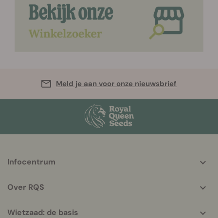
Meld je aan voor onze nieuwsbrief
More
Infocentrum
helpful
info
Over RQS
Wietzaad: de basis