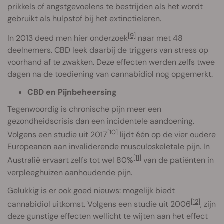
prikkels of angstgevoelens te bestrijden als het wordt
gebruikt als hulpstof bij het extinctieleren.
[9]
In 2013 deed men hier onderzoek
naar met 48
deelnemers. CBD leek daarbij de triggers van stress op
voorhand af te zwakken. Deze effecten werden zelfs twee
dagen na de toediening van cannabidiol nog opgemerkt.
CBD en Pijnbeheersing
Tegenwoordig is chronische pijn meer een
gezondheidscrisis dan een incidentele aandoening.
[10]
Volgens een studie uit 2017
lijdt één op de vier oudere
Europeanen aan invaliderende musculoskeletale pijn. In
[11]
Australië ervaart zelfs tot wel 80%
van de patiënten in
verpleeghuizen aanhoudende pijn.
Gelukkig is er ook goed nieuws: mogelijk biedt
[12]
cannabidiol uitkomst. Volgens een studie uit 2006
, zijn
deze gunstige effecten wellicht te wijten aan het effect