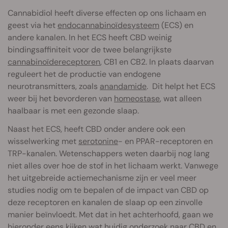
Cannabidiol heeft diverse effecten op ons lichaam en
geest via het
endocannabinoïdesysteem
(ECS) en
andere kanalen. In het ECS heeft CBD weinig
bindingsaffiniteit voor de twee belangrijkste
cannabinoïdereceptoren
, CB1 en CB2. In plaats daarvan
reguleert het de productie van endogene
neurotransmitters, zoals
anandamide
. Dit helpt het ECS
weer bij het bevorderen van
homeostase
, wat alleen
haalbaar is met een gezonde slaap.
Naast het ECS, heeft CBD onder andere ook een
wisselwerking met
serotonine
- en PPAR-receptoren en
TRP-kanalen. Wetenschappers weten daarbij nog lang
niet alles over hoe de stof in het lichaam werkt. Vanwege
het uitgebreide actiemechanisme zijn er veel meer
studies nodig om te bepalen of de impact van CBD op
deze receptoren en kanalen de slaap op een zinvolle
manier beïnvloedt. Met dat in het achterhoofd, gaan we
hieronder eens kijken wat huidig onderzoek naar CBD en