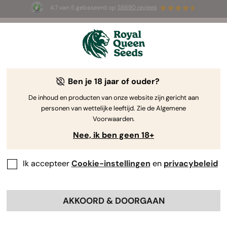
4.7 van 5 gebaseerd op
58690 reviews
☀️ Summer Sales: tot wel 50% korting
op geselecteerde producten! ⏤
Koop nu
🛍️
Ben je 18 jaar of ouder?
The RQS Blog
De inhoud en producten van onze website zijn gericht aan
personen van wettelijke leeftijd. Zie de Algemene
Cannabis Lifestyle Blogs
Soorten en producten
Voorwaarden.
Nee, ik ben geen 18+
Ik accepteer
Cookie-instellingen
en
privacybeleid
AKKOORD & DOORGAAN