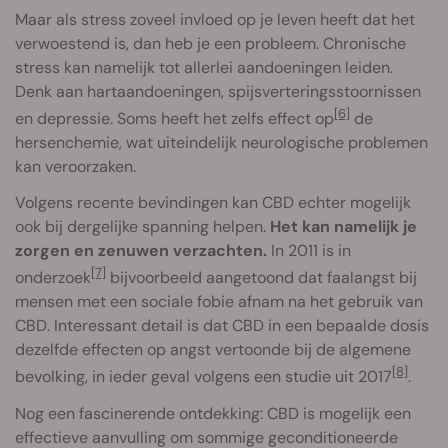
Maar als stress zoveel invloed op je leven heeft dat het
verwoestend is, dan heb je een probleem. Chronische
stress kan namelijk tot allerlei aandoeningen leiden.
Denk aan hartaandoeningen, spijsverteringsstoornissen
[6]
en depressie. Soms heeft het zelfs effect op
de
hersenchemie, wat uiteindelijk neurologische problemen
kan veroorzaken.
Volgens recente bevindingen kan CBD echter mogelijk
ook bij dergelijke spanning helpen.
Het kan namelijk je
zorgen en zenuwen verzachten.
In 2011 is in
[7]
onderzoek
bijvoorbeeld aangetoond dat faalangst bij
mensen met een sociale fobie afnam na het gebruik van
CBD. Interessant detail is dat CBD in een bepaalde dosis
dezelfde effecten op angst vertoonde bij de algemene
[8]
bevolking, in ieder geval volgens een studie uit 2017
.
Nog een fascinerende ontdekking: CBD is mogelijk een
effectieve aanvulling om sommige geconditioneerde