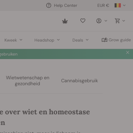
EUR €
Help Center
Saved
items
Grow guide
Kweek
Headshop
Deals
 nu
🛍️
Wietwetenschap en
Cannabisgebruik
gezondheid
je over wiet en homeostase
en