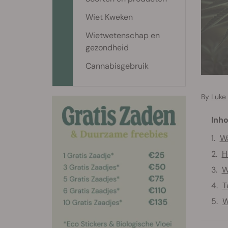
Wiet Kweken
Wietwetenschap en
gezondheid
Cannabisgebruik
By
Luke
Inho
Wa
H
W
T
W