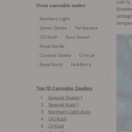
rust is
Onze cannabis zaden
bloedsu
uitdagi
Northern Light
temper
Green Gelato
Fat Banana
OG Kush
Sour Diesel
Royal Gorilla
Cookies Gelato
Critical
Royal Runtz
HulkBerry
Top 10 Cannabis Zaadjes
1.
Special Queen 1
2.
Special Kush 1
3.
Northern Light Auto
4.
OG Kush
5.
Critical