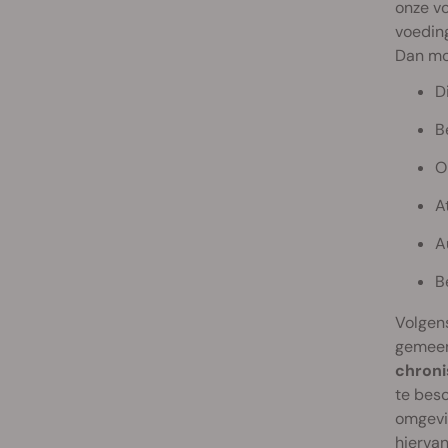
onze vo
voeding
Dan moe
D
B
O
A
A
B
Volgen
gemee
chroni
te besc
omgevin
hierva