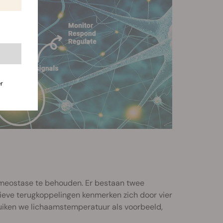
r
meostase te behouden. Er bestaan twee
tieve terugkoppelingen kenmerken zich door vier
bruiken we lichaamstemperatuur als voorbeeld,