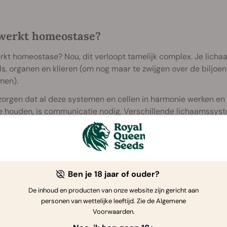
werkt homeostase?
kt homeostase? Nou, dit verloopt tamelijk complex. Je lichaam
s, organen en klieren (om nog maar te zwijgen over de biljoe
men).
orgen dat al deze systemen en cellen in harmonie werken en 
te houden, is communicatie nodig. Verschillende lichaamss
atische grenzen te blijven door middel van hormoonuitscheid
m, dat verschillende klieren en organen behelst, verspre
chaam in balans te houden.
Je centrale en perifere zenuwste
sen te bewaken en reguleren. Samen vormen het endocriene 
 homeostase ten grondslag ligt.
Ben je 18 jaar of ouder?
De inhoud en producten van onze website zijn gericht aan
personen van wettelijke leeftijd. Zie de Algemene
Voorwaarden.