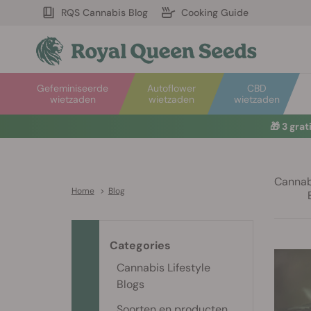
RQS Cannabis Blog
Cooking Guide
Gefeminiseerde
Autoflower
CBD
wietzaden
wietzaden
wietzaden
☀️
Sum
Cannabi
Home
>
Blog
Categories
Cannabis Lifestyle
Blogs
Soorten en producten