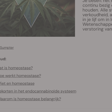
Je beseft het 
continu bezig 
houden. Alle s
verkoudheid, 
in je lijf om in
Wetenschapper
verstoring va
 Sumpter
ud:
t is homeostase?
oe werkt homeostase?
iet en homeostase
ekorten in het endocannabinoïde systeem
aarom is homeostase belangrijk?