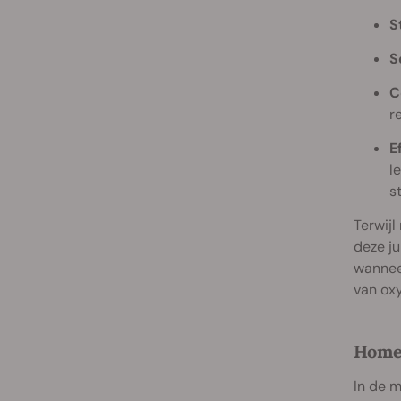
S
S
C
r
E
l
s
Terwijl
deze ju
wanneer
van ox
Homeo
In de m