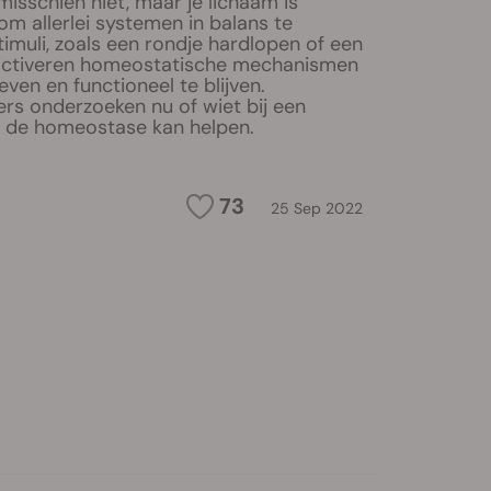
misschien niet, maar je lichaam is
om allerlei systemen in balans te
timuli, zoals een rondje hardlopen of een
activeren homeostatische mechanismen
 leven en functioneel te blijven.
s onderzoeken nu of wiet bij een
n de homeostase kan helpen.
73
25 Sep 2022