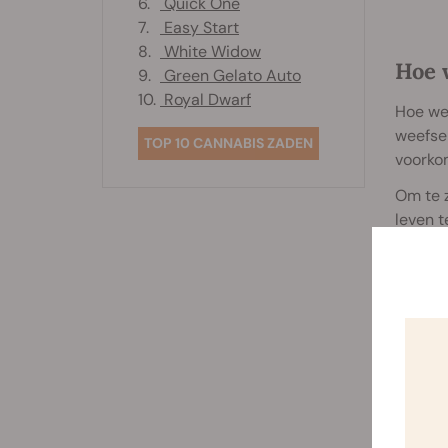
6.
Quick One
7.
Easy Start
8.
White Widow
Hoe 
9.
Green Gelato Auto
10.
Royal Dwarf
Hoe wer
weefsel
TOP 10 CANNABIS ZADEN
voorko
Om te z
leven 
homeost
systee
het li
proces
die aan