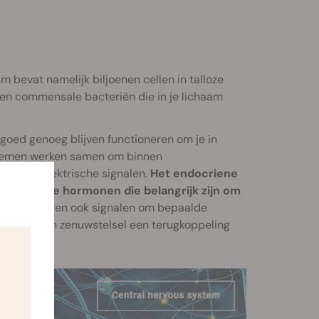
 bevat namelijk biljoenen cellen in talloze
nen commensale bacteriën die in je lichaam
goed genoeg blijven functioneren om je in
ystemen werken samen om binnen
ing en elektrische signalen.
Het endocriene
idt diverse hormonen die belangrijk zijn om
lsel versturen ook signalen om bepaalde
systeem en zenuwstelsel een terugkoppeling