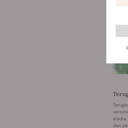
Teru
Terugk
verschi
stadia,
dan zie