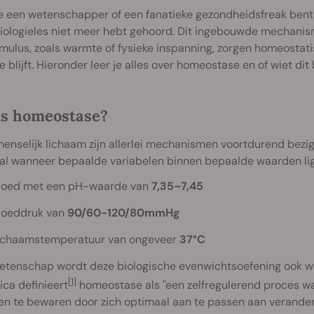
je een wetenschapper of een fanatieke gezondheidsfreak bent,
iologieles niet meer hebt gehoord. Dit ingebouwde mechanisme 
imulus, zoals warmte of fysieke inspanning, zorgen homeosta
e blijft. Hieronder leer je alles over homeostase en of wiet di
is homeostase?
menselijk lichaam zijn allerlei mechanismen voortdurend bezig 
l wanneer bepaalde variabelen binnen bepaalde waarden ligg
loed met een pH-waarde van
7,35–7,45
loeddruk van
90/60-120/80mmHg
ichaamstemperatuur van ongeveer
37°C
wetenschap wordt deze biologische evenwichtsoefening ook 
[1]
ica definieert
homeostase als "een zelfregulerend proces wa
en te bewaren door zich optimaal aan te passen aan verande