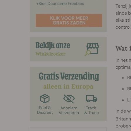
Tenzij 
sinds b
elke st
control
Wat 
In het 
optimaa
B
B
L
In de 
Britann
prober