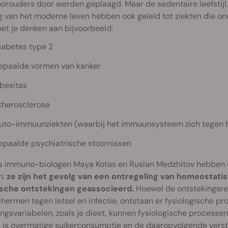
orouders door werden geplaagd. Maar de sedentaire leefstijl
 van het moderne leven hebben ook geleid tot ziekten die on
t je denken aan bijvoorbeeld:
iabetes type 2
epaalde vormen van kanker
besitas
therosclerose
uto-immuunziekten (waarbij het immuunsysteem zich tegen he
epaalde psychiatrische stoornissen
s immuno-biologen Maya Kotas en Ruslan Medzhitov hebben de
n:
ze zijn het gevolg van een ontregeling van homeosta
sche ontstekingen geassocieerd.
Hoewel de ontstekingsrea
hermen tegen letsel en infectie, ontstaan er fysiologische p
gsvariabelen, zoals je dieet, kunnen fysiologische processe
n is overmatige suikerconsumptie en de daaropvolgende verst