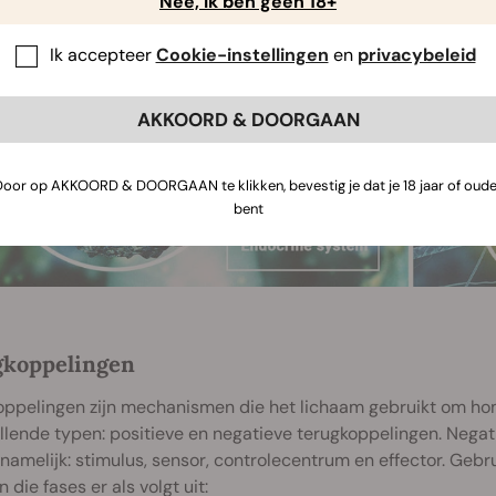
Nee, ik ben geen 18+
Ik accepteer
Cookie-instellingen
en
privacybeleid
AKKOORD & DOORGAAN
Door op AKKOORD & DOORGAAN te klikken, bevestig je dat je 18 jaar of oude
bent
gkoppelingen
oppelingen zijn mechanismen die het lichaam gebruikt om ho
llende typen: positieve en negatieve terugkoppelingen. Nega
 namelijk: stimulus, sensor, controlecentrum en effector. Ge
n die fases er als volgt uit: