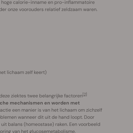
, hoge calorie-inname en pro-inflammatoire
der onze voorouders relatief zeldzaam waren.
t lichaam zelf keert)
[2]
ze ziektes twee belangrijke factoren
tische mechanismen en worden met
ctie een manier is van het lichaam om zichzelf
roblemen wanneer dit uit de hand loopt. Door
n uit balans (homeostase) raken. Een voorbeeld
oring van het glucosemetabolisme.