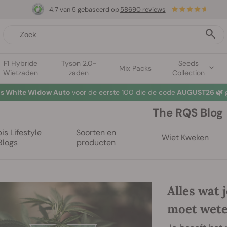
4.7 van 5 gebaseerd op
58690 reviews
F1 Hybride
Tyson 2.0-
Seeds
Mix Packs
Wietzaden
zaden
Collection
mer Sales: tot wel 50% korting op geselecteerde producten! ⏤
Koop
The RQS Blog
s Lifestyle
Soorten en
Wiet Kweken
Blogs
producten
Alles wat 
moet wet