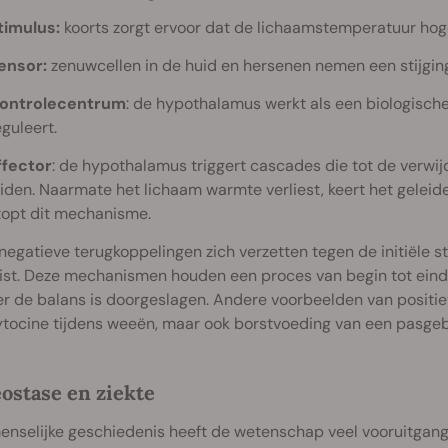
timulus:
koorts zorgt ervoor dat de lichaamstemperatuur hog
ensor:
zenuwcellen in de huid en hersenen nemen een stijgin
ontrolecentrum
: de hypothalamus werkt als een biologisc
eguleert.
ffector
: de hypothalamus triggert cascades die tot de verwi
eiden. Naarmate het lichaam warmte verliest, keert het geleid
topt dit mechanisme.
 negatieve terugkoppelingen zich verzetten tegen de initiële 
ist. Deze mechanismen houden een proces van begin tot eind in
 de balans is doorgeslagen. Andere voorbeelden van positiev
ytocine tijdens weeën, maar ook borstvoeding van een pasgeb
stase en ziekte
enselijke geschiedenis heeft de wetenschap veel vooruitgan