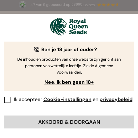
4.7 van 5 gebaseerd op
58690 reviews
☀️ Summer Sales: tot wel 50% korting
op geselecteerde producten! ⏤
Koop nu
🛍️
Ben je 18 jaar of ouder?
The RQS Blog
De inhoud en producten van onze website zijn gericht aan
personen van wettelijke leeftijd. Zie de Algemene
Cannabis Lifestyle Blogs
Soorten en producten
Voorwaarden.
Nee, ik ben geen 18+
Ik accepteer
Cookie-instellingen
en
privacybeleid
AKKOORD & DOORGAAN