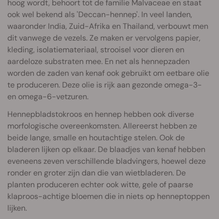
hoog wordt, behoort tot de familie Malvaceae en staat
ook wel bekend als 'Deccan-hennep'. In veel landen,
waaronder India, Zuid-Afrika en Thailand, verbouwt men
dit vanwege de vezels. Ze maken er vervolgens papier,
kleding, isolatiemateriaal, strooisel voor dieren en
aardeloze substraten mee. En net als hennepzaden
worden de zaden van kenaf ook gebruikt om eetbare olie
te produceren. Deze olie is rijk aan gezonde omega-3-
en omega-6-vetzuren.
Hennepbladstokroos en hennep hebben ook diverse
morfologische overeenkomsten. Allereerst hebben ze
beide lange, smalle en houtachtige stelen. Ook de
bladeren lijken op elkaar. De blaadjes van kenaf hebben
eveneens zeven verschillende bladvingers, hoewel deze
ronder en groter zijn dan die van wietbladeren. De
planten produceren echter ook witte, gele of paarse
klaproos-achtige bloemen die in niets op henneptoppen
lijken.