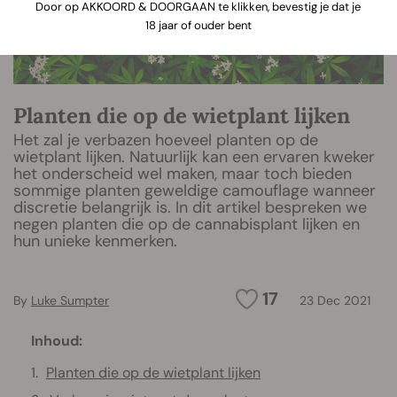
Door op AKKOORD & DOORGAAN te klikken, bevestig je dat je
18 jaar of ouder bent
Planten die op de wietplant lijken
Het zal je verbazen hoeveel planten op de
wietplant lijken. Natuurlijk kan een ervaren kweker
het onderscheid wel maken, maar toch bieden
sommige planten geweldige camouflage wanneer
discretie belangrijk is. In dit artikel bespreken we
negen planten die op de cannabisplant lijken en
hun unieke kenmerken.
17
By
Luke Sumpter
23 Dec 2021
Inhoud:
Planten die op de wietplant lijken