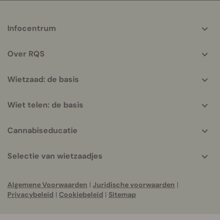
More
Infocentrum
helpful
info
Over RQS
Wietzaad: de basis
Wiet telen: de basis
Cannabiseducatie
Selectie van wietzaadjes
Algemene Voorwaarden
|
Juridische voorwaarden
|
Privacybeleid
|
Cookiebeleid
|
Sitemap