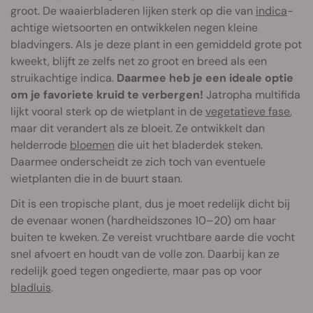
groot. De waaierbladeren lijken sterk op die van
indica
-
achtige wietsoorten en ontwikkelen negen kleine
bladvingers. Als je deze plant in een gemiddeld grote pot
kweekt, blijft ze zelfs net zo groot en breed als een
struikachtige indica.
Daarmee heb je een ideale optie
om je favoriete kruid te verbergen!
Jatropha multifida
lijkt vooral sterk op de wietplant in de
vegetatieve fase
,
maar dit verandert als ze bloeit. Ze ontwikkelt dan
helderrode
bloemen
die uit het bladerdek steken.
Daarmee onderscheidt ze zich toch van eventuele
wietplanten die in de buurt staan.
Dit is een tropische plant, dus je moet redelijk dicht bij
de evenaar wonen (hardheidszones 10–20) om haar
buiten te kweken. Ze vereist vruchtbare aarde die vocht
snel afvoert en houdt van de volle zon. Daarbij kan ze
redelijk goed tegen ongedierte, maar pas op voor
bladluis
.