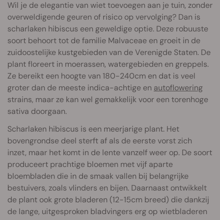
Wil je de elegantie van wiet toevoegen aan je tuin, zonder
overweldigende geuren of risico op vervolging? Dan is
scharlaken hibiscus een geweldige optie. Deze robuuste
soort behoort tot de familie Malvaceae en groeit in de
zuidoostelijke kustgebieden van de Verenigde Staten. De
plant floreert in moerassen, watergebieden en greppels.
Ze bereikt een hoogte van 180-240cm en dat is veel
groter dan de meeste indica-achtige en
autoflowering
strains, maar ze kan wel gemakkelijk voor een torenhoge
sativa doorgaan.
Scharlaken hibiscus is een meerjarige plant. Het
bovengrondse deel sterft af als de eerste vorst zich
inzet, maar het komt in de lente vanzelf weer op. De soort
produceert prachtige bloemen met vijf aparte
bloembladen die in de smaak vallen bij belangrijke
bestuivers, zoals vlinders en bijen. Daarnaast ontwikkelt
de plant ook grote bladeren (12-15cm breed) die dankzij
de lange, uitgesproken bladvingers erg op wietbladeren