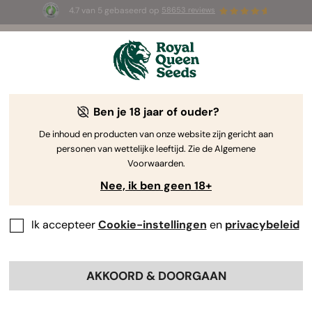
4.7 van 5 gebaseerd op
58653 reviews
⏳
1+1 GRATIS
-
Tijdelijke aanbieding
2d 20h 19m 07s
🌱
Ben je 18 jaar of ouder?
The RQS Blog
De inhoud en producten van onze website zijn gericht aan
personen van wettelijke leeftijd. Zie de Algemene
Cannabis Lifestyle Blogs
Soorten en producten
Voorwaarden.
Nee, ik ben geen 18+
Ik accepteer
Cookie-instellingen
en
privacybeleid
AKKOORD & DOORGAAN