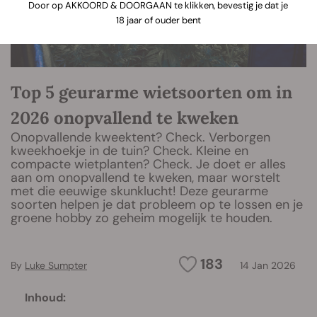
Door op AKKOORD & DOORGAAN te klikken, bevestig je dat je
18 jaar of ouder bent
Top 5 geurarme wietsoorten om in
2026 onopvallend te kweken
Onopvallende kweektent? Check. Verborgen
kweekhoekje in de tuin? Check. Kleine en
compacte wietplanten? Check. Je doet er alles
aan om onopvallend te kweken, maar worstelt
met die eeuwige skunklucht! Deze geurarme
soorten helpen je dat probleem op te lossen en je
groene hobby zo geheim mogelijk te houden.
183
By
Luke Sumpter
14 Jan 2026
Inhoud: