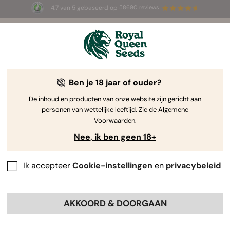
4.7 van 5 gebaseerd op
58690 reviews
🎁
3 White Widow Auto zaadjes
GRATIS voor de
eerste 100 die de code
AUGUST26 🌿
gebruiken
Ben je 18 jaar of ouder?
The RQS Blog
De inhoud en producten van onze website zijn gericht aan
personen van wettelijke leeftijd. Zie de Algemene
Cannabis Lifestyle Blogs
Soorten en producten
Voorwaarden.
Nee, ik ben geen 18+
Ik accepteer
Cookie-instellingen
en
privacybeleid
AKKOORD & DOORGAAN