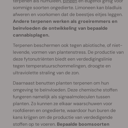
terpenen als humuleen,
pineen
en eugenol giftig voor
sommige soorten ongedierte. Limoneen kan bladluis
afweren en voorkomen dat de beestjes eitjes leggen.
Andere terpenen werken als groeiremmers en
beïnvloeden de ontwikkeling van bepaalde
cannabisplagen.
Terpenen beschermen ook tegen abiotische, of niet-
levende, vormen van plantenstress. De productie van
deze fytonutriënten biedt een verdedigingslinie
tegen temperatuurschommelingen, droogte en
ultraviolette straling van de zon.
Daarnaast benutten planten terpenen om hun
omgeving te beïnvloeden. Deze chemische stoffen
fungeren namelijk als signaalmoleculen tussen
planten. Zo kunnen ze elkaar waarschuwen voor
roofdieren en ongedierte, waardoor hun buren de
kans krijgen om de productie van verdedigende
stoffen op te voeren.
Bepaalde boomsoorten