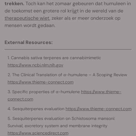
trekken.
Toch kan het zomaar gebeuren dat humuleen in
de toekomst een grotere rol krijgt in de wereld van de
therapeutische wiet
, zeker als er meer onderzoek op
mensen wordt gedaan.
External Resources:
Cannabis sativa terpenes are cannabimimetic
https://www.ncbi.nlm.nih.gov
The Clinical Translation of α-humulene – A Scoping Review
https://www.thieme-connect.com
Specific properties of α-humulene
https://www.thieme-
connect.com
Sesquiterpenes evaluation
https://www.thieme-connect.com
Sesquiterpenes evaluation on Schistosoma mansoni:
Survival, excretory system and membrane integrity
https://www.sciencedirect.com