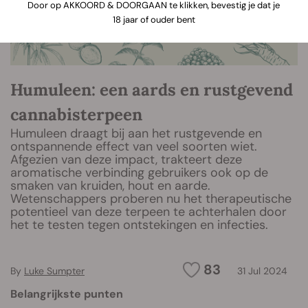
Door op AKKOORD & DOORGAAN te klikken, bevestig je dat je
18 jaar of ouder bent
Humuleen: een aards en rustgevend
cannabisterpeen
Humuleen draagt bij aan het rustgevende en
ontspannende effect van veel soorten wiet.
Afgezien van deze impact, trakteert deze
aromatische verbinding gebruikers ook op de
smaken van kruiden, hout en aarde.
Wetenschappers proberen nu het therapeutische
potentieel van deze terpeen te achterhalen door
het te testen tegen ontstekingen en infecties.
83
By
Luke Sumpter
31 Jul 2024
Belangrijkste punten