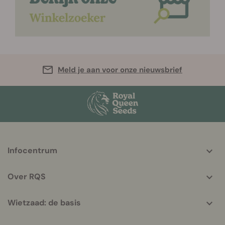
Meld je aan voor onze nieuwsbrief
More
Infocentrum
helpful
info
Over RQS
Wietzaad: de basis