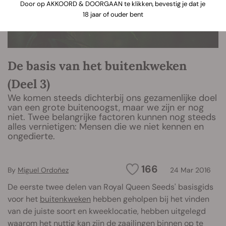
Door op AKKOORD & DOORGAAN te klikken, bevestig je dat je
18 jaar of ouder bent
De basis van het buitenkweken
(Deel 3)
We komen steeds dichterbij ons gezamenlijke doel
van een grote buitenoogst, maar we zijn er nog
niet. Twee belangrijke factoren kunnen nog steeds
alles vernietigen: Mensen die we niet kennen en
ongedierte.
166
By
Miguel Ordoñez
24 Mar 2016
De eerste twee delen van Royal Queen Seeds' basisgids
voor het
buitenkweken
hebben geholpen bij het vinden
van de juiste soort en kweeklocatie, hebben uitgelegd
waarom het nuttig kan zijn de
zaailingen
binnen op te