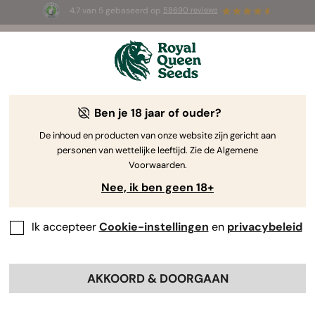
4.7 van 5 gebaseerd op
58690 reviews
🎁
3 White Widow Auto zaadjes
GRATIS voor de
eerste 100 die de code
AUGUST26 🌿
gebruiken
Ben je 18 jaar of ouder?
The RQS Blog
De inhoud en producten van onze website zijn gericht aan
personen van wettelijke leeftijd. Zie de Algemene
Cannabis Lifestyle Blogs
Soorten en producten
Voorwaarden.
Nee, ik ben geen 18+
Ik accepteer
Cookie-instellingen
en
privacybeleid
AKKOORD & DOORGAAN