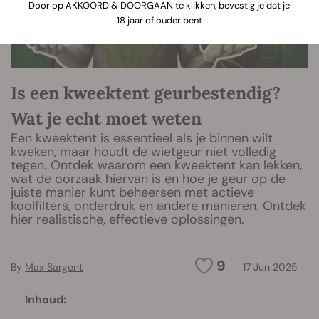
Door op AKKOORD & DOORGAAN te klikken, bevestig je dat je
18 jaar of ouder bent
Is een kweektent geurbestendig?
Wat je echt moet weten
Een kweektent is essentieel als je binnen wilt
kweken, maar houdt de wietgeur niet volledig
tegen. Ontdek waarom een kweektent kan lekken,
wat de oorzaak hiervan is en hoe je geur op de
juiste manier kunt beheersen met actieve
koolfilters, onderdruk en andere manieren. Ontdek
hier realistische, effectieve oplossingen.
9
By
Max Sargent
17 Jun 2025
Inhoud: