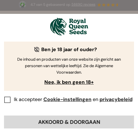
4.7 van 5 gebaseerd op
58690 reviews
⏳
1+1 GRATIS
-
Tijdelijke aanbieding
2d 10h 59m 25s
🌱
Ben je 18 jaar of ouder?
The RQS Blog
De inhoud en producten van onze website zijn gericht aan
personen van wettelijke leeftijd. Zie de Algemene
Cannabis Lifestyle Blogs
Soorten en producten
Voorwaarden.
Nee, ik ben geen 18+
Ik accepteer
Cookie-instellingen
en
privacybeleid
AKKOORD & DOORGAAN