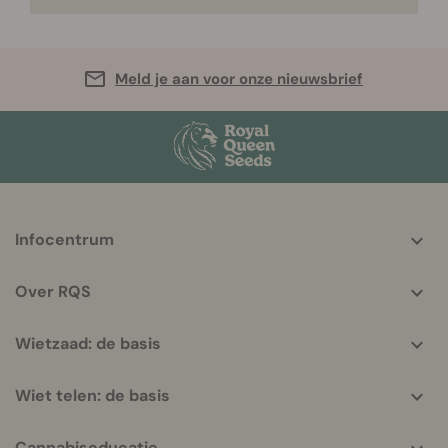
Meld je aan voor onze nieuwsbrief
More
Infocentrum
helpful
info
Over RQS
Wietzaad: de basis
Wiet telen: de basis
Cannabiseducatie