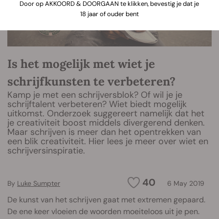
Door op AKKOORD & DOORGAAN te klikken, bevestig je dat je
18 jaar of ouder bent
Is het mogelijk met wiet je
schrijfkunsten te verbeteren?
Kamp je met een schrijversblok? Of wil je je
schrijftalent verbeteren? Wiet biedt mogelijk
uitkomst. Onderzoek suggereert namelijk dat het
je creativiteit boost middels divergerend denken.
Maar schrijven is meer dan het opentrekken van
een blik creativiteit. Hier lees je meer over wiet en
schrijversinspiratie.
40
By
Luke Sumpter
6 May 2019
De kunst van het schrijven gaat met extremen gepaard.
De ene keer vloeien de woorden moeiteloos uit je pen.