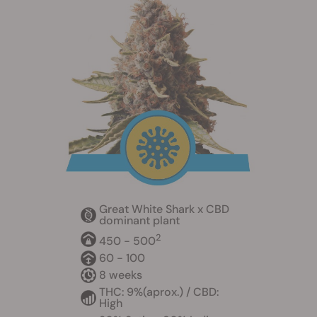
Great White Shark x CBD
dominant plant
2
450 - 500
60 - 100
8 weeks
THC: 9%(aprox.) / CBD:
High