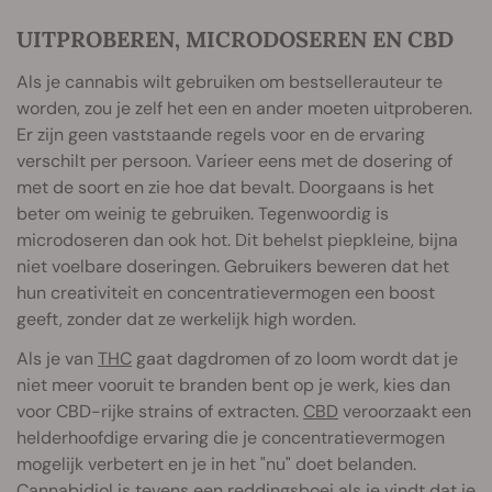
UITPROBEREN, MICRODOSEREN EN CBD
Als je cannabis wilt gebruiken om bestsellerauteur te
worden, zou je zelf het een en ander moeten uitproberen.
Er zijn geen vaststaande regels voor en de ervaring
verschilt per persoon. Varieer eens met de dosering of
met de soort en zie hoe dat bevalt. Doorgaans is het
beter om weinig te gebruiken. Tegenwoordig is
microdoseren dan ook hot. Dit behelst piepkleine, bijna
niet voelbare doseringen. Gebruikers beweren dat het
hun creativiteit en concentratievermogen een boost
geeft, zonder dat ze werkelijk high worden.
Als je van
THC
gaat dagdromen of zo loom wordt dat je
niet meer vooruit te branden bent op je werk, kies dan
voor CBD-rijke strains of extracten.
CBD
veroorzaakt een
helderhoofdige ervaring die je concentratievermogen
mogelijk verbetert en je in het "nu" doet belanden.
Cannabidiol is tevens een reddingsboei als je vindt dat je