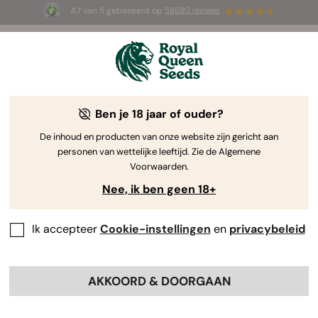
4.7 van 5 gebaseerd op
58690 reviews
☀️ Summer Sales: tot wel 50% k
TIS voor de
op geselecteerde producten! ⏤
K
gebruiken
Ben je 18 jaar of ouder?
The RQS Blog
De inhoud en producten van onze website zijn gericht aan
personen van wettelijke leeftijd. Zie de Algemene
Cannabis Lifestyle Blogs
Soorten en producten
Voorwaarden.
Nee, ik ben geen 18+
Ik accepteer
Cookie-instellingen
en
privacybeleid
AKKOORD & DOORGAAN