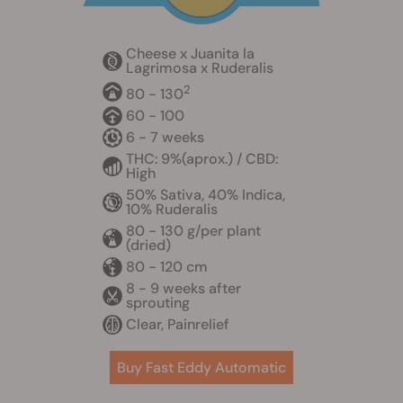
Cheese x Juanita la
Lagrimosa x Ruderalis
2
80 - 130
60 - 100
6 - 7 weeks
THC: 9%(aprox.) / CBD:
High
50% Sativa, 40% Indica,
10% Ruderalis
80 - 130 g/per plant
(dried)
80 - 120 cm
8 - 9 weeks after
sprouting
Clear, Painrelief
Buy Fast Eddy Automatic