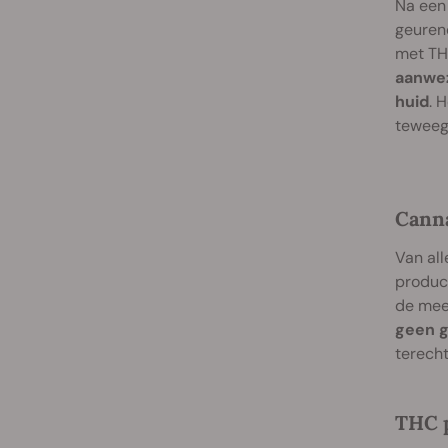
Na een 
geurend
met TH
aanwez
huid
. 
teweeg
Cann
Van all
produc
de mee
geen g
terecht
THC 