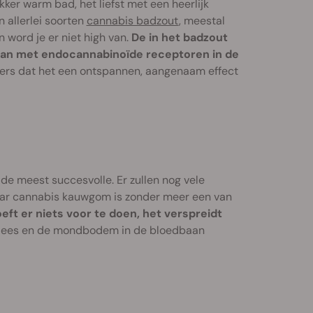
er warm bad, het liefst met een heerlijk
 allerlei soorten
cannabis badzout
, meestal
word je er niet high van.
De in het badzout
aan met endocannabinoïde receptoren in de
kers dat het een ontspannen, aangenaam effect
de meest succesvolle. Er zullen nog vele
aar cannabis kauwgom is zonder meer een van
eft er niets voor te doen, het verspreidt
vlees en de mondbodem in de bloedbaan