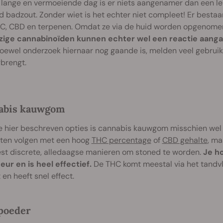
lange en vermoeiende dag is er niets aangenamer dan een lekk
 badzout. Zonder wiet is het echter niet compleet! Er bestaan
C, CBD en terpenen. Omdat ze via de huid worden opgenomen 
ige cannabinoïden kunnen echter wel een reactie aang
Hoewel onderzoek hiernaar nog gaande is, melden veel gebrui
brengt.
abis kauwgom
e hier beschreven opties is cannabis kauwgom misschien wel 
ten volgen met een hoog
THC percentage
of
CBD gehalte
, m
st discrete, alledaagse manieren om stoned te worden.
Je ho
eur en is heel effectief.
De THC komt meestal via het tand
 en heeft snel effect.
poeder