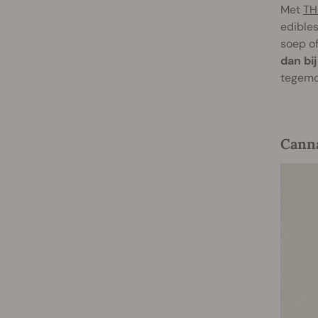
Met
TH
edibles
soep of
dan bi
tegemoe
Canna