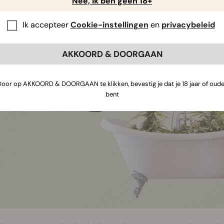
Nee, ik ben geen 18+
Ik accepteer
Cookie-instellingen
en
privacybeleid
bis badzout
AKKOORD & DOORGAAN
Door op AKKOORD & DOORGAAN te klikken, bevestig je dat je 18 jaar of oude
bent