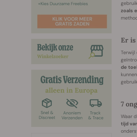
gebruik
zoals 
method
Er i
Terwijl
geïntr
de toe
kunnen 
gebrui
7 on
Waar d
tijd va
onders