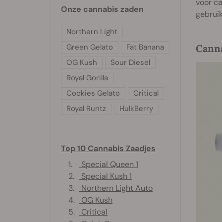
voor ca
Onze cannabis zaden
gebruik
Northern Light
Green Gelato
Fat Banana
Canna
OG Kush
Sour Diesel
Royal Gorilla
Cookies Gelato
Critical
Royal Runtz
HulkBerry
Top 10 Cannabis Zaadjes
1.
Special Queen 1
2.
Special Kush 1
3.
Northern Light Auto
4.
OG Kush
5.
Critical