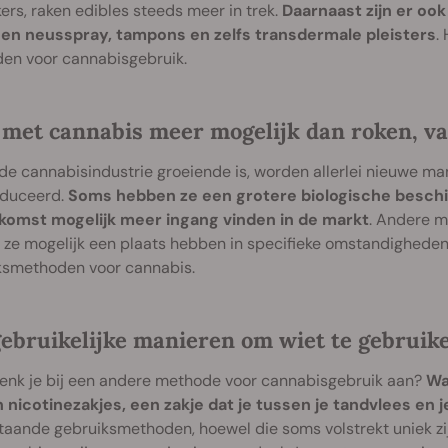
ers, raken edibles steeds meer in trek.
Daarnaast zijn er oo
een neusspray, tampons en zelfs transdermale pleisters
.
en voor cannabisgebruik.
s met cannabis meer mogelijk dan roken, va
 de cannabisindustrie groeiende is, worden allerlei nieuwe ma
oduceerd.
Soms hebben ze een grotere biologische beschik
komst mogelijk meer ingang vinden in de markt
. Andere m
ze mogelijk een plaats hebben in specifieke omstandigheden
ksmethoden voor cannabis.
gebruikelijke manieren om wiet te gebruik
enk je bij een andere methode voor cannabisgebruik aan?
Wa
n nicotinezakjes, een zakje dat je tussen je tandvlees en je
taande gebruiksmethoden, hoewel die soms volstrekt uniek z