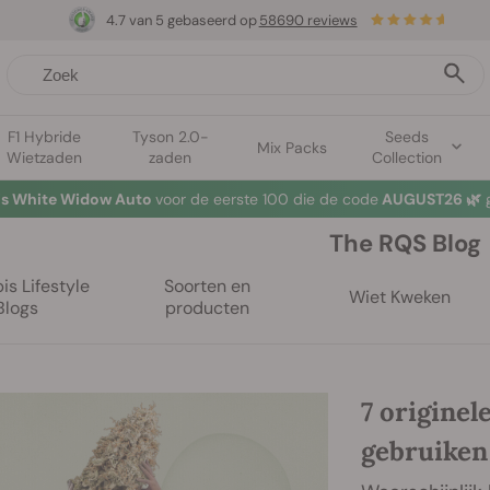
4.7 van 5 gebaseerd op
58690 reviews
F1 Hybride
Tyson 2.0-
Seeds
Mix Packs
Wietzaden
zaden
Collection
tis White Widow Auto
voor de eerste 100 die de code
AUGUST26 🌿
g
The RQS Blog
s Lifestyle
Soorten en
Wiet Kweken
Blogs
producten
7 originel
gebruiken