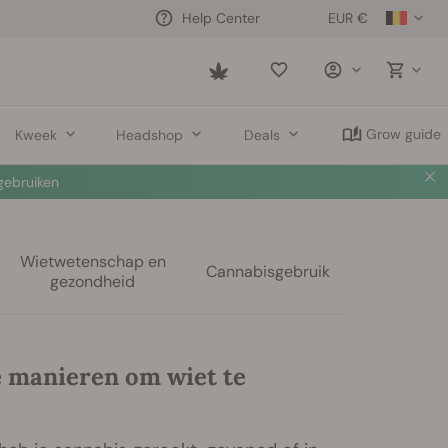
EUR €
Help Center
Saved
items
Grow guide
Kweek
Headshop
Deals
ebruiken
Wietwetenschap en
Cannabisgebruik
gezondheid
e manieren om wiet te