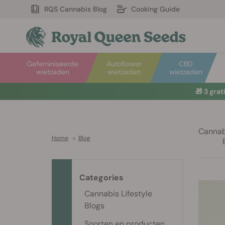
RQS Cannabis Blog
Cooking Guide
Gefeminiseerde
Autoflower
CBD
wietzaden
wietzaden
wietzaden
🎁
3 gra
Cannabi
Home
>
Blog
Categories
Cannabis Lifestyle
Blogs
Soorten en producten