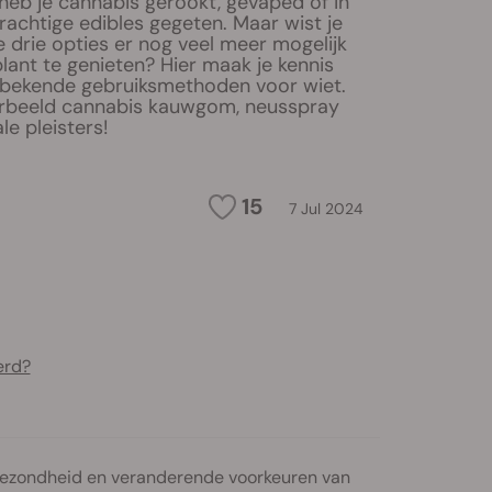
 heb je cannabis gerookt, gevaped of in
achtige edibles gegeten. Maar wist je
 drie opties er nog veel meer mogelijk
lant te genieten? Hier maak je kennis
onbekende gebruiksmethoden voor wiet.
rbeeld cannabis kauwgom, neusspray
e pleisters!
15
7 Jul 2024
erd?
gezondheid en veranderende voorkeuren van