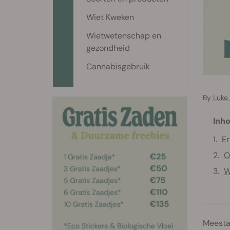
Wiet Kweken
Wietwetenschap en
gezondheid
Cannabisgebruik
By
Luke
Inho
Er
O
W
Meesta