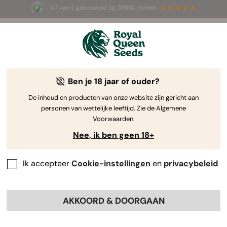
4.7 van 5 gebaseerd op
58690 reviews
🎁
3 White Widow Auto zaadjes
GRATIS voor de
eerste 100 die de code
AUGUST26 🌿
gebruiken
Ben je 18 jaar of ouder?
The RQS Blog
De inhoud en producten van onze website zijn gericht aan
personen van wettelijke leeftijd. Zie de Algemene
Cannabis Lifestyle Blogs
Soorten en producten
Voorwaarden.
Nee, ik ben geen 18+
Ik accepteer
Cookie-instellingen
en
privacybeleid
AKKOORD & DOORGAAN