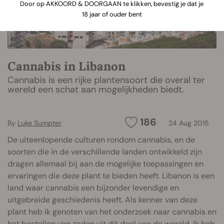
Door op AKKOORD & DOORGAAN te klikken, bevestig je dat je
18 jaar of ouder bent
Cannabis in Libanon
Cannabis is een rijke plantensoort die overal ter
wereld een schat aan mogelijkheden biedt.
186
By
Luke Sumpter
24 Aug 2015
De uiteenlopende culturen rondom cannabis, en de
soorten die in de verschillende landen ontwikkeld zijn
dragen allemaal bij aan de mogelijke toepassingen en
ervaringen die deze plant te bieden heeft. Libanon is een
land waar cannabis een bijzonder levendige en
uitgebreide geschiedenis heeft. Als kenner van deze
plant heb ik genoten van het onderzoek naar cannabis en
het bestellen van zaden uit dit deel van de wereld. Ik heb