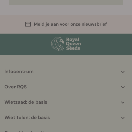
Meld je aan voor onze nieuwsbrief
More
Infocentrum
helpful
info
Over RQS
Wietzaad: de basis
Wiet telen: de basis