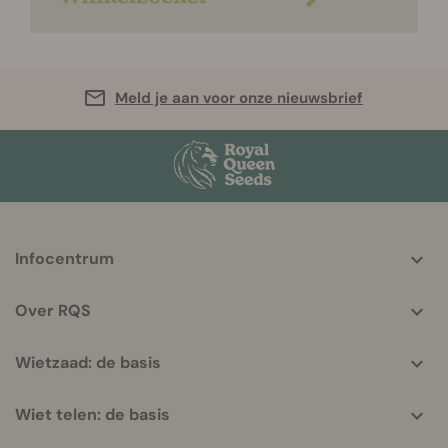
Meld je aan voor onze nieuwsbrief
More
Infocentrum
helpful
info
Over RQS
Wietzaad: de basis
Wiet telen: de basis