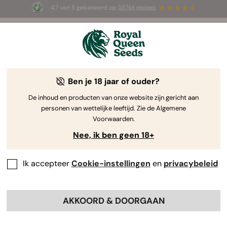
4.7 van 5 gebaseerd op
58744 reviews
☀️ Summer Sales: tot wel 50% korting
op geselecteerde producten! ⏤
Koop nu
🛍️
Ben je 18 jaar of ouder?
The RQS Blog
De inhoud en producten van onze website zijn gericht aan
personen van wettelijke leeftijd. Zie de Algemene
Cannabis Lifestyle Blogs
Soorten en producten
Voorwaarden.
Nee, ik ben geen 18+
Ik accepteer
Cookie-instellingen
en
privacybeleid
AKKOORD & DOORGAAN