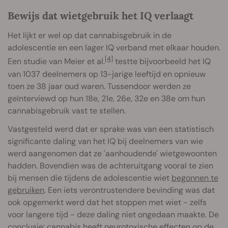
Bewijs dat wietgebruik het IQ verlaagt
Het lijkt er wel op dat cannabisgebruik in de
adolescentie en een lager IQ verband met elkaar houden.
[4]
Een studie van Meier et al.
testte bijvoorbeeld het IQ
van 1037 deelnemers op 13-jarige leeftijd en opnieuw
toen ze 38 jaar oud waren. Tussendoor werden ze
geïnterviewd op hun 18e, 21e, 26e, 32e en 38e om hun
cannabisgebruik vast te stellen.
Vastgesteld werd dat er sprake was van een statistisch
significante daling van het IQ bij deelnemers van wie
werd aangenomen dat ze 'aanhoudende' wietgewoonten
hadden. Bovendien was de achteruitgang vooral te zien
bij mensen die tijdens de adolescentie wiet
begonnen te
gebruiken
. Een iets verontrustendere bevinding was dat
ook opgemerkt werd dat het stoppen met wiet - zelfs
voor langere tijd - deze daling niet ongedaan maakte. De
conclusie: cannabis heeft neurotoxische effecten op de