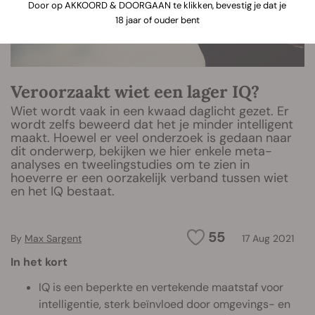
Door op AKKOORD & DOORGAAN te klikken, bevestig je dat je
18 jaar of ouder bent
Veroorzaakt wiet een lager IQ?
Wiet wordt vaak in een kwaad daglicht gezet. Er
wordt zelfs beweerd dat het je minder intelligent
maakt. Hoewel er veel onderzoek is gedaan naar
dit onderwerp, bekijken we hier enkele meta-
analyses en tweelingstudies om te zien in
hoeverre er een oorzakelijk verband tussen wiet
en het IQ bestaat.
55
By
Max Sargent
17 Aug 2021
In het kort
IQ is een beperkte en vertekende maatstaf voor
intelligentie, sterk beïnvloed door omgevings- en