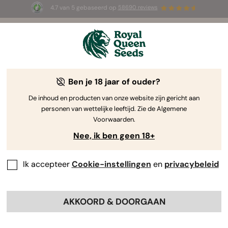
4.7 van 5 gebaseerd op
58690 reviews
🎁
3 White Widow Auto zaadjes
GRATIS voor de
eerste 100 die de code
AUGUST26 🌿
gebruiken
Ben je 18 jaar of ouder?
The RQS Blog
De inhoud en producten van onze website zijn gericht aan
personen van wettelijke leeftijd. Zie de Algemene
Cannabis Lifestyle Blogs
Soorten en producten
Voorwaarden.
Nee, ik ben geen 18+
Ik accepteer
Cookie-instellingen
en
privacybeleid
AKKOORD & DOORGAAN