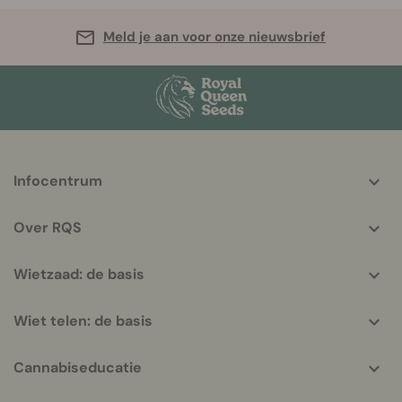
Meld je aan voor onze nieuwsbrief
More
Infocentrum
helpful
info
Over RQS
Wietzaad: de basis
Wiet telen: de basis
Cannabiseducatie