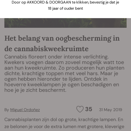
Door op AKKOORD & DOORGAAN te klikken, bevestig je dat je
18 jaar of ouder bent
Het belang van oogbescherming in
de cannabiskweekruimte
Cannabis floreert onder intense verlichting.
Kwekers voegen daarom zoveel mogelijk watt toe
aan hun kweekruimte. Zo produceren hun planten
dichte, krachtige toppen met veel hars. Maar je
ogen hebben hieronder te lijden. Ontdek in
hoeverre kweeklampen je ogen beschadigen en
hoe je je zicht beschermt.
35
By
Miguel Ordoñez
31 May 2019
Cannabisplanten zijn dol op grote, krachtige lampen. En
ze belonen je voor de extra lumen met grotere, kleverige