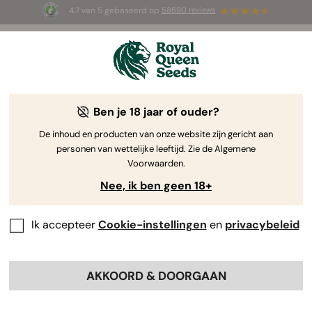
4.7 van 5 gebaseerd op
58690 reviews
🎁
3 White Widow Auto zaadjes
GRATIS voor de
eerste 100 die de code
AUGUST26 🌿
gebruiken
Ben je 18 jaar of ouder?
The RQS Blog
De inhoud en producten van onze website zijn gericht aan
personen van wettelijke leeftijd. Zie de Algemene
Cannabis Lifestyle Blogs
Soorten en producten
Voorwaarden.
Nee, ik ben geen 18+
Ik accepteer
Cookie-instellingen
en
privacybeleid
AKKOORD & DOORGAAN