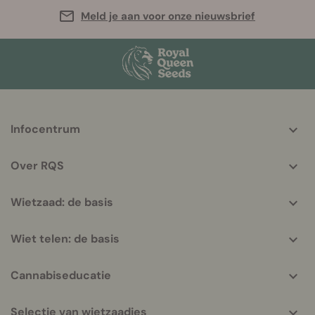
Meld je aan voor onze nieuwsbrief
More
Infocentrum
helpful
info
Over RQS
Wietzaad: de basis
Wiet telen: de basis
Cannabiseducatie
Selectie van wietzaadjes