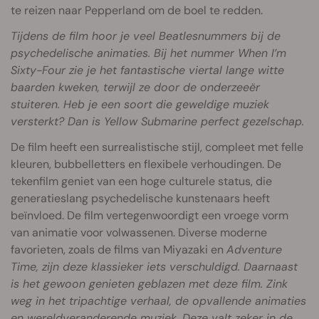
te reizen naar Pepperland om de boel te redden.
Tijdens de film hoor je veel Beatlesnummers bij de
psychedelische animaties. Bij het nummer
When I’m
Sixty-Four
zie je het fantastische viertal lange witte
baarden kweken, terwijl ze door de onderzeeër
stuiteren. Heb je een soort die geweldige muziek
versterkt? Dan is
Yellow Submarine perfect gezelschap.
De film heeft een surrealistische stijl, compleet met felle
kleuren, bubbelletters en flexibele verhoudingen. De
tekenfilm geniet van een hoge culturele status, die
generatieslang psychedelische kunstenaars heeft
beïnvloed. De film vertegenwoordigt een vroege vorm
van animatie voor volwassenen. Diverse moderne
favorieten, zoals de films van Miyazaki en
Adventure
Time, zijn deze klassieker iets verschuldigd. Daarnaast
is het gewoon genieten geblazen met deze film. Zink
weg in het tripachtige verhaal, de opvallende animaties
en wereldveranderende muziek. Deze valt zeker in de