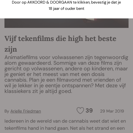
Door op AKKOORD & DOORGAAN te klikken, bevestig je dat je
18 jaar of ouder bent
Vijf tekenfilms die high het beste
zijn
Animatiefilms voor volwassenen zijn tegenwoordig
alom gewaardeerd. Sommige van deze films zijn
gericht op volwassenen, andere op kinderen, maar
je geniet er het meest van met een dosis
cannabis. Plan je een filmavond met vrienden of
wil je lekker in je eentje ontspannen? Met deze vijf
klassiekers zit je altijd goed.
39
By
Arielle Friedman
29 Mar 2019
Iedereen in de wereld van de cannabis weet dat wiet en
tekenfilms hand in hand gaan. Net als het strand en een