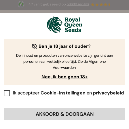
4.7 van 5 gebaseerd op
58690 reviews
🎁
3 White Widow Auto zaadjes
GRATIS voor de
eerste 100 die de code
AUGUST26 🌿
gebruiken
Ben je 18 jaar of ouder?
The RQS Blog
De inhoud en producten van onze website zijn gericht aan
personen van wettelijke leeftijd. Zie de Algemene
Cannabis Lifestyle Blogs
Soorten en producten
Voorwaarden.
Nee, ik ben geen 18+
Ik accepteer
Cookie-instellingen
en
privacybeleid
AKKOORD & DOORGAAN