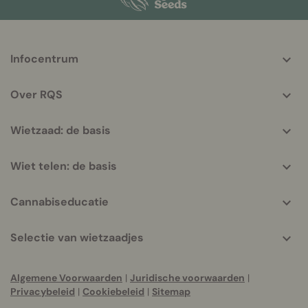
More
Infocentrum
helpful
info
Over RQS
Wietzaad: de basis
Wiet telen: de basis
Cannabiseducatie
Selectie van wietzaadjes
Algemene Voorwaarden
|
Juridische voorwaarden
|
Privacybeleid
|
Cookiebeleid
|
Sitemap