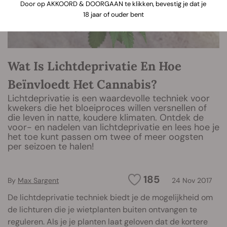
Door op AKKOORD & DOORGAAN te klikken, bevestig je dat je
18 jaar of ouder bent
Wat Is Lichtdeprivatie En Hoe
Beïnvloedt Het Cannabis?
Lichtdeprivatie is een waardevolle techniek voor
kwekers die het bloeiproces willen versnellen of
die leven in natte, koudere klimaten. Ontdek de
voor- en nadelen van lichtdeprivatie en lees hoe je
het toe kunt passen om twee of meer oogsten
per seizoen te halen!
185
By
Max Sargent
24 Nov 2017
De lichtdeprivatie techniek biedt je de mogelijkheid om
de lichturen die je wietplanten buiten ontvangen te
reguleren. Als je je planten laat geloven dat de kortere