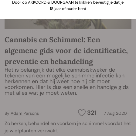
Door op AKKOORD & DOORGAAN te klikken, bevestig je dat je
18 jaar of ouder bent
Cannabis en Schimmel: Een
algemene gids voor de identificatie,
preventie en behandeling
Het is belangrijk dat elke cannabiskweker de
tekenen van een mogelijke schimmelinfectie kan
herkennen en dat hij weet hoe hij dit moet
voorkomen. Hier is dus een snelle en handige gids
met alles wat je moet weten.
321
By
Adam Parsons
7 Aug 2020
Zo herken, behandel en voorkom je schimmel voordat het
je wietplanten verzwakt.