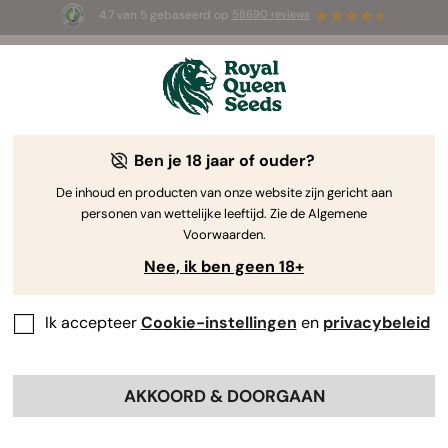
4.7 van 5 gebaseerd op
58690 reviews
☀️ Summer Sales: tot wel 50% korting
op geselecteerde producten! ⏤
Koop nu
🛍️
Ben je 18 jaar of ouder?
The RQS Blog
De inhoud en producten van onze website zijn gericht aan
personen van wettelijke leeftijd. Zie de Algemene
Cannabis Lifestyle Blogs
Soorten en producten
Voorwaarden.
Nee, ik ben geen 18+
Ik accepteer
Cookie-instellingen
en
privacybeleid
AKKOORD & DOORGAAN