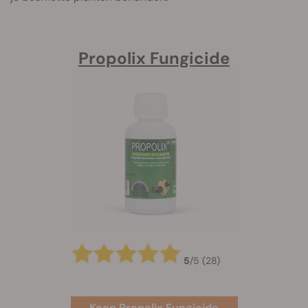
Propolix Fungicide
5
/
5
(28)
Koop Propolix Fungicide