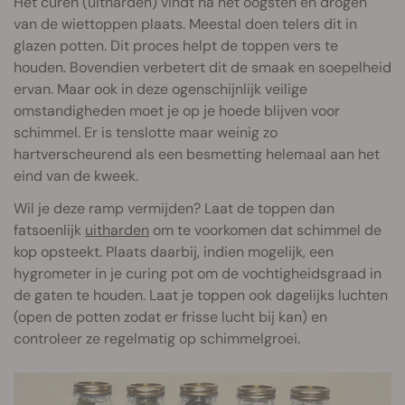
Het curen (uitharden) vindt na het oogsten en drogen
van de wiettoppen plaats. Meestal doen telers dit in
glazen potten. Dit proces helpt de toppen vers te
houden. Bovendien verbetert dit de smaak en soepelheid
ervan. Maar ook in deze ogenschijnlijk veilige
omstandigheden moet je op je hoede blijven voor
schimmel. Er is tenslotte maar weinig zo
hartverscheurend als een besmetting helemaal aan het
eind van de kweek.
Wil je deze ramp vermijden? Laat de toppen dan
fatsoenlijk
uitharden
om te voorkomen dat schimmel de
kop opsteekt. Plaats daarbij, indien mogelijk, een
hygrometer in je curing pot om de vochtigheidsgraad in
de gaten te houden. Laat je toppen ook dagelijks luchten
(open de potten zodat er frisse lucht bij kan) en
controleer ze regelmatig op schimmelgroei.