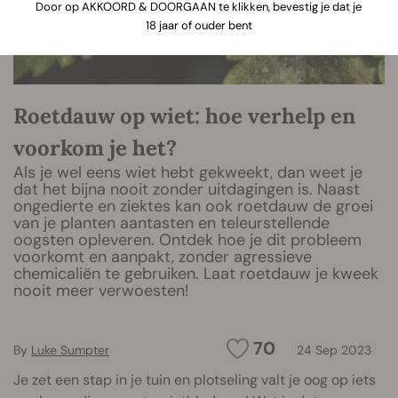
Door op AKKOORD & DOORGAAN te klikken, bevestig je dat je
18 jaar of ouder bent
Roetdauw op wiet: hoe verhelp en
voorkom je het?
Als je wel eens wiet hebt gekweekt, dan weet je
dat het bijna nooit zonder uitdagingen is. Naast
ongedierte en ziektes kan ook roetdauw de groei
van je planten aantasten en teleurstellende
oogsten opleveren. Ontdek hoe je dit probleem
voorkomt en aanpakt, zonder agressieve
chemicaliën te gebruiken. Laat roetdauw je kweek
nooit meer verwoesten!
70
By
Luke Sumpter
24 Sep 2023
Je zet een stap in je tuin en plotseling valt je oog op iets