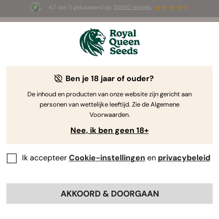
4.7 van 5 gebaseerd op
58690 reviews
☀️ Summer Sales: tot wel 50% korting
op geselecteerde producten! ⏤
Koop nu
🛍️
Ben je 18 jaar of ouder?
The RQS Blog
De inhoud en producten van onze website zijn gericht aan
personen van wettelijke leeftijd. Zie de Algemene
Cannabis Lifestyle Blogs
Soorten en producten
Voorwaarden.
Nee, ik ben geen 18+
Ik accepteer
Cookie-instellingen
en
privacybeleid
AKKOORD & DOORGAAN