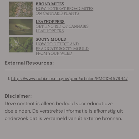
BROAD MITES
HOW TO TREAT BROAD MITES
ON CANNABIS PLANTS
LEAFHOPPERS
GETTING RID OF CANNABIS
LEAFHOPPERS
SOOTY MOULD
HOW TO DETECT AND
ERADICATE SOOTY MOULD
FROM YOUR WEED
External Resources:
https://www.ncbi.nlm.nih.gov/pmc/articles/PMC10457994/
Disclaimer:
Deze content is alleen bedoeld voor educatieve
doeleinden. De verstrekte informatie is afkomstig uit
onderzoek dat is verzameld vanuit externe bronnen.