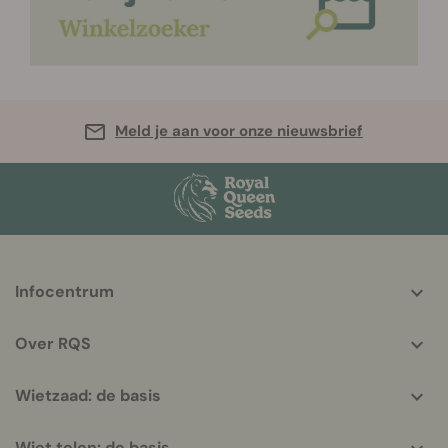
Meld je aan voor onze nieuwsbrief
More
Infocentrum
helpful
info
Over RQS
Wietzaad: de basis
Wiet telen: de basis