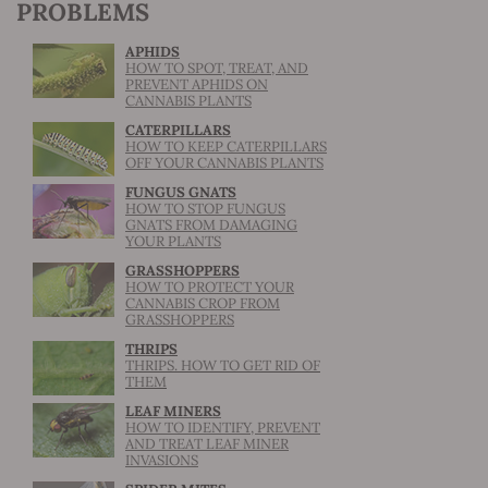
PROBLEMS
APHIDS
HOW TO SPOT, TREAT, AND
PREVENT APHIDS ON
CANNABIS PLANTS
CATERPILLARS
HOW TO KEEP CATERPILLARS
OFF YOUR CANNABIS PLANTS
FUNGUS GNATS
HOW TO STOP FUNGUS
GNATS FROM DAMAGING
YOUR PLANTS
GRASSHOPPERS
HOW TO PROTECT YOUR
CANNABIS CROP FROM
GRASSHOPPERS
THRIPS
THRIPS. HOW TO GET RID OF
THEM
LEAF MINERS
HOW TO IDENTIFY, PREVENT
AND TREAT LEAF MINER
INVASIONS