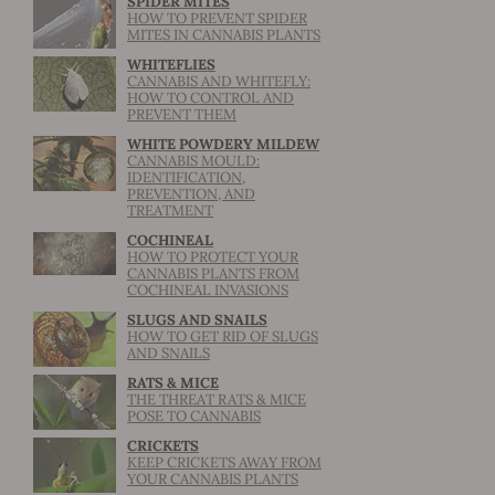
SPIDER MITES
HOW TO PREVENT SPIDER
MITES IN CANNABIS PLANTS
WHITEFLIES
CANNABIS AND WHITEFLY:
HOW TO CONTROL AND
PREVENT THEM
WHITE POWDERY MILDEW
CANNABIS MOULD:
IDENTIFICATION,
PREVENTION, AND
TREATMENT
COCHINEAL
HOW TO PROTECT YOUR
CANNABIS PLANTS FROM
COCHINEAL INVASIONS
SLUGS AND SNAILS
HOW TO GET RID OF SLUGS
AND SNAILS
RATS & MICE
THE THREAT RATS & MICE
POSE TO CANNABIS
CRICKETS
KEEP CRICKETS AWAY FROM
YOUR CANNABIS PLANTS