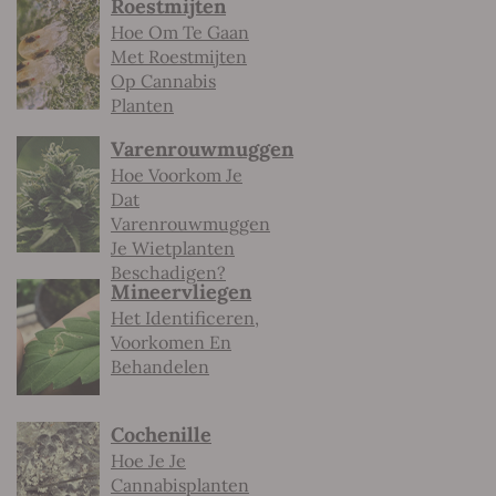
Roestmijten
Hoe Om Te Gaan
Met Roestmijten
Op Cannabis
Planten
Varenrouwmuggen
Hoe Voorkom Je
Dat
Varenrouwmuggen
Je Wietplanten
Beschadigen?
Mineervliegen
Het Identificeren,
Voorkomen En
Behandelen
Cochenille
Hoe Je Je
Cannabisplanten