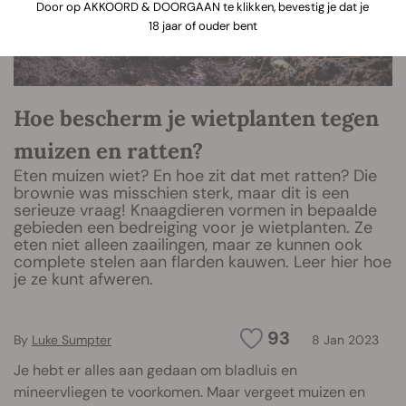
Door op AKKOORD & DOORGAAN te klikken, bevestig je dat je
18 jaar of ouder bent
Hoe bescherm je wietplanten tegen
muizen en ratten?
Eten muizen wiet? En hoe zit dat met ratten? Die
brownie was misschien sterk, maar dit is een
serieuze vraag! Knaagdieren vormen in bepaalde
gebieden een bedreiging voor je wietplanten. Ze
eten niet alleen zaailingen, maar ze kunnen ook
complete stelen aan flarden kauwen. Leer hier hoe
je ze kunt afweren.
93
By
Luke Sumpter
8 Jan 2023
Je hebt er alles aan gedaan om bladluis en
mineervliegen te voorkomen. Maar vergeet muizen en