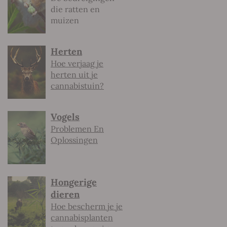
die ratten en
muizen
Herten
Hoe verjaag je
herten uit je
cannabistuin?
Vogels
Problemen En
Oplossingen
Hongerige
dieren
Hoe bescherm je je
cannabisplanten