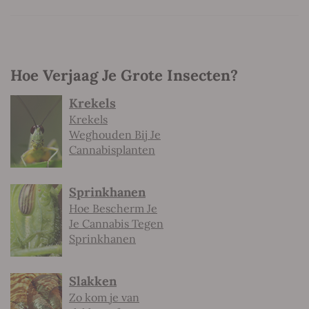
Hoe Verjaag Je Grote Insecten?
Krekels
Krekels
Weghouden Bij Je
Cannabisplanten
Sprinkhanen
Hoe Bescherm Je
Je Cannabis Tegen
Sprinkhanen
Slakken
Zo kom je van