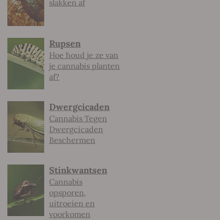
slakken af
Rupsen
Hoe houd je ze van
je cannabis planten
af?
Dwergcicaden
Cannabis Tegen
Dwergcicaden
Beschermen
Stinkwantsen
Cannabis
opsporen,
uitroeien en
voorkomen