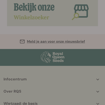
Meld je aan voor onze nieuwsbrief
More
Infocentrum
helpful
info
Over RQS
Wietzaad: de basis