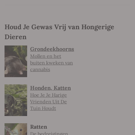
Houd Je Gewas Vrij van Hongerige
Dieren
Grondeekhoorns
Mollen en het
buiten kweken van
cannabis
Honden, Katten
Hoe Je Je Harige
Vrienden Uit De
Tuin Houdt
Ratten
De bedreigingen