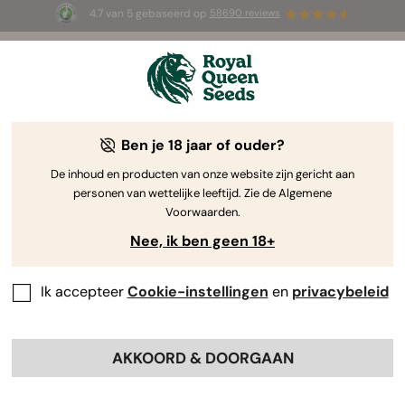
4.7 van 5 gebaseerd op
58690 reviews
☀️ Summer Sales: tot wel 50% korting
op geselecteerde producten! ⏤
Koop nu
🛍️
Ben je 18 jaar of ouder?
The RQS Blog
De inhoud en producten van onze website zijn gericht aan
personen van wettelijke leeftijd. Zie de Algemene
Cannabis Lifestyle Blogs
Soorten en producten
Voorwaarden.
Nee, ik ben geen 18+
Ik accepteer
Cookie-instellingen
en
privacybeleid
AKKOORD & DOORGAAN