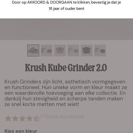
Door op AKKOORD & DOORGAAN te klikken, bevestig je dat je
18 jaar of ouder bent
Krush Kube Grinder 2.0
Krush Grinders zijn licht, esthetisch vormgegeven
en functioneel. Hun unieke vorm en kleur maakt ze
een waardevolle toevoeging aan elke collectie. En
dankzij hun stevigheid en scherpe tanden maken
ze snel korte metten met wiet!
(17)
Schrijf een recensie
Kies een kleur