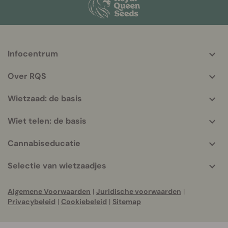
Infocentrum
More
helpful
Over RQS
info
Wietzaad: de basis
Wiet telen: de basis
Cannabiseducatie
Selectie van wietzaadjes
Algemene Voorwaarden
|
Juridische voorwaarden
|
Privacybeleid
|
Cookiebeleid
|
Sitemap