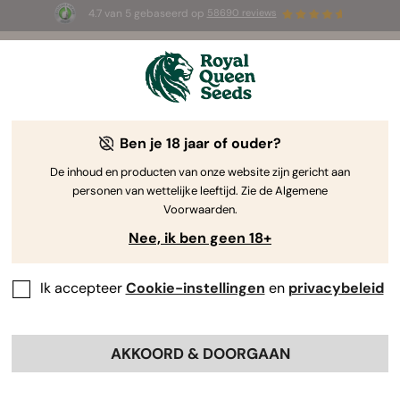
4.7 van 5 gebaseerd op
58690 reviews
🎁
3 White Widow Auto zaadjes
GRATIS voor de
eerste 100 die de code
AUGUST26 🌿
gebruiken
Ben je 18 jaar of ouder?
De inhoud en producten van onze website zijn gericht aan
personen van wettelijke leeftijd. Zie de Algemene
Voorwaarden.
Nee, ik ben geen 18+
Ik accepteer
Cookie-instellingen
en
privacybeleid
AKKOORD & DOORGAAN