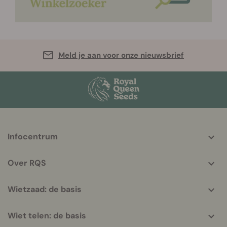
Meld je aan voor onze nieuwsbrief
More
Infocentrum
helpful
info
Over RQS
Wietzaad: de basis
Wiet telen: de basis