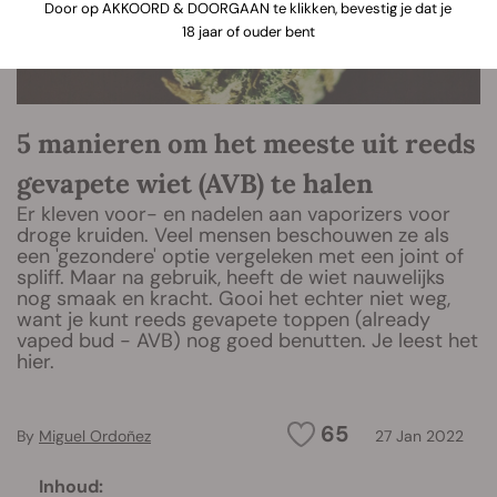
Door op AKKOORD & DOORGAAN te klikken, bevestig je dat je
18 jaar of ouder bent
5 manieren om het meeste uit reeds
gevapete wiet (AVB) te halen
Er kleven voor- en nadelen aan vaporizers voor
droge kruiden. Veel mensen beschouwen ze als
een 'gezondere' optie vergeleken met een joint of
spliff. Maar na gebruik, heeft de wiet nauwelijks
nog smaak en kracht. Gooi het echter niet weg,
want je kunt reeds gevapete toppen (already
vaped bud - AVB) nog goed benutten. Je leest het
hier.
65
By
Miguel Ordoñez
27 Jan 2022
Inhoud: