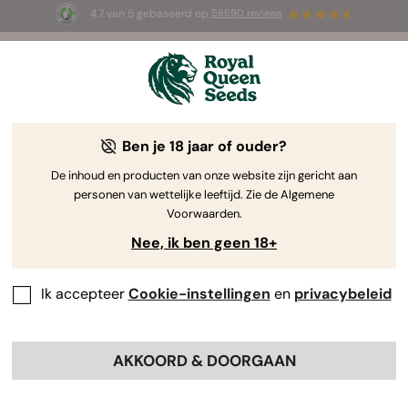
4.7 van 5 gebaseerd op
58690 reviews
🎁
3 White Widow Auto zaadjes
GRATIS voor de
eerste 100 die de code
AUGUST26 🌿
gebruiken
Ben je 18 jaar of ouder?
The RQS Blog
De inhoud en producten van onze website zijn gericht aan
personen van wettelijke leeftijd. Zie de Algemene
Cannabis Lifestyle Blogs
Soorten en producten
Voorwaarden.
Nee, ik ben geen 18+
Ik accepteer
Cookie-instellingen
en
privacybeleid
AKKOORD & DOORGAAN