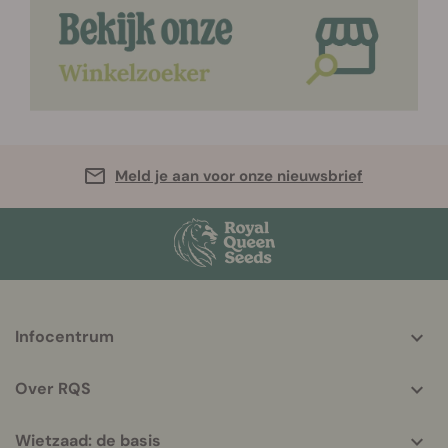
Meld je aan voor onze nieuwsbrief
More
Infocentrum
helpful
info
Over RQS
Wietzaad: de basis