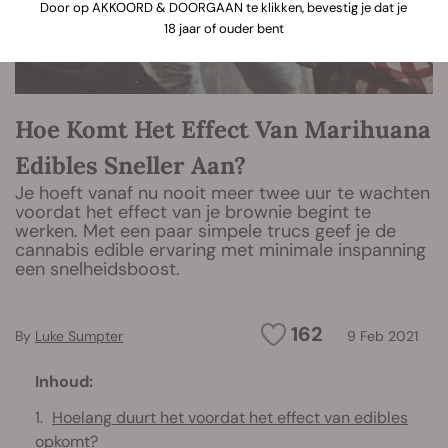
Door op AKKOORD & DOORGAAN te klikken, bevestig je dat je
18 jaar of ouder bent
Hoe Komt Het Effect Van Marihuana
Edibles Sneller Aan?
Je hoeft vanaf nu nooit meer twee uur te wachten
voordat het effect van je brownie begint te
werken. Met een paar simpele trucs geef je de
cannabis edible ervaring met minimale inspanning
een snelheidsboost.
162
By
Luke Sumpter
9 Feb 2021
Inhoud:
Hoelang duurt het voordat het effect van edibles
opkomt?