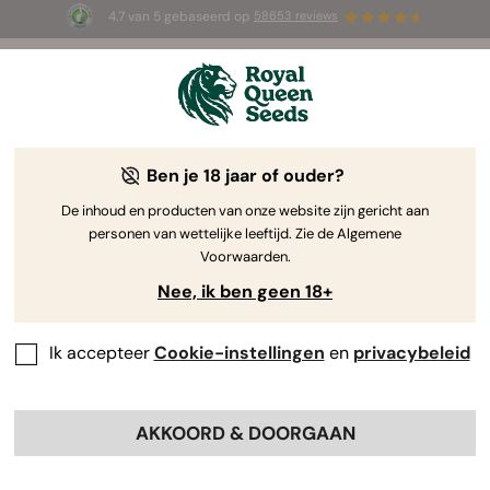
4.7 van 5 gebaseerd op
58653 reviews
☀️ Summer Sales: tot wel 50% korting
op geselecteerde producten! ⏤
Koop nu
🛍️
Ben je 18 jaar of ouder?
The RQS Blog
De inhoud en producten van onze website zijn gericht aan
personen van wettelijke leeftijd. Zie de Algemene
Cannabis Lifestyle Blogs
Soorten en producten
Voorwaarden.
Nee, ik ben geen 18+
Ik accepteer
Cookie-instellingen
en
privacybeleid
AKKOORD & DOORGAAN