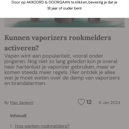
Door op AKKOORD & DOORGAAN te klikken, bevestig je dat je
18 jaar of ouder bent
Kunnen vaporizers rookmelders
activeren?
Vapen wint aan populariteit, vooral onder
jongeren. Nog niet zo lang geleden kon je overal
naar hartenlust je vaporizer gebruiken, maar er
komen steeds meer regels. Hier ontdek je alles
wat je moet weten over de damp van vaporizers
en brandalarmen.
12
By
Max Sargent
6 Jan 2024
Inhoud:
Hoe werken rookmelders?