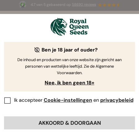
4.7 van 5 gebaseerd op
58690 reviews
☀️ S
te Widow Auto zaadjes
GRATIS voor de
op ges
00 die de code
AUGUST26 🌿
gebruiken
Ben je 18 jaar of ouder?
The RQS Blog
De inhoud en producten van onze website zijn gericht aan
personen van wettelijke leeftijd. Zie de Algemene
Cannabis Lifestyle Blogs
Soorten en producten
Voorwaarden.
Nee, ik ben geen 18+
Ik accepteer
Cookie-instellingen
en
privacybeleid
AKKOORD & DOORGAAN