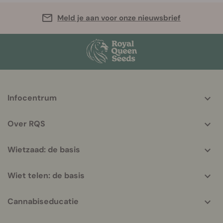
Meld je aan voor onze nieuwsbrief
More
Infocentrum
helpful
info
Over RQS
Wietzaad: de basis
Wiet telen: de basis
Cannabiseducatie