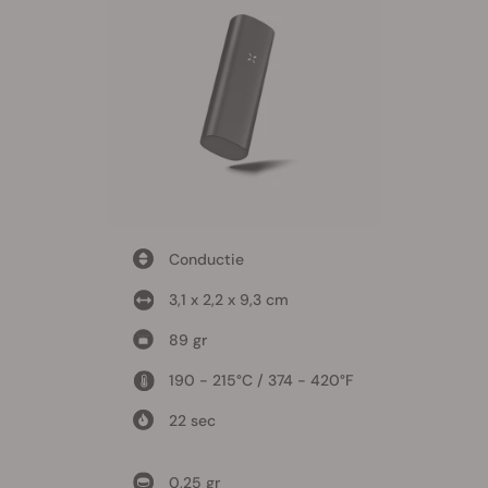
Conductie
3,1 x 2,2 x 9,3 cm
89 gr
190 - 215°C / 374 - 420°F
22 sec
0,25 gr