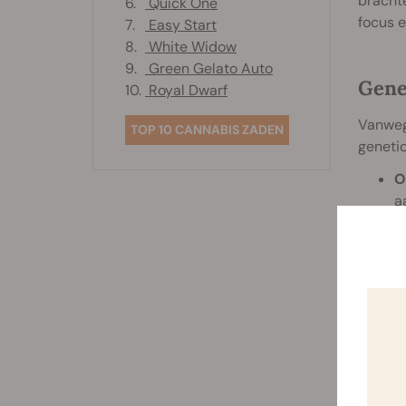
brachte
6.
Quick One
focus e
7.
Easy Start
8.
White Widow
9.
Green Gelato Auto
Gene
10.
Royal Dwarf
Vanwege
TOP 10 CANNABIS ZADEN
genetic
O
a
s
D
V
N
d
e