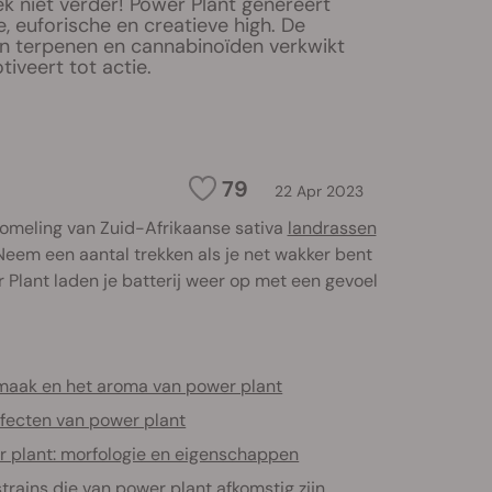
k niet verder! Power Plant genereert
, euforische en creatieve high. De
n terpenen en cannabinoïden verkwikt
tiveert tot actie.
79
22 Apr 2023
akomeling van Zuid-Afrikaanse sativa
landrassen
Neem een aantal trekken als je net wakker bent
 Plant laden je batterij weer op met een gevoel
maak en het aroma van power plant
ffecten van power plant
r plant: morfologie en eigenschappen
trains die van power plant afkomstig zijn