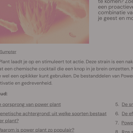
te komen? Zoe
een proactieve
combinatie va
je geest en mo
 Sumpter
lant laadt je op en stimuleert tot actie. Deze strain is een n
t een chemische cocktail die een knop in je brein omzetten. 
je wel een opkikker kunt gebruiken. De bestanddelen van Power
ivatie en gedrevenheid.
ud:
 oorsprong van power plant
De s
enetische achtergrond: uit welke soorten bestaat
De e
r plant?
Powe
aarom is power plant zo populair?
Rqs s