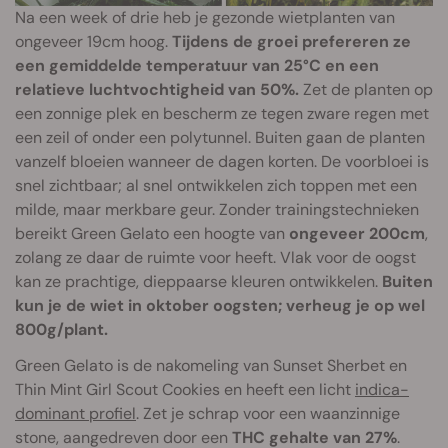
Na een week of drie heb je gezonde wietplanten van
ongeveer 19cm hoog.
Tijdens de groei prefereren ze
een gemiddelde temperatuur van 25°C en een
relatieve luchtvochtigheid van 50%.
Zet de planten op
een zonnige plek en bescherm ze tegen zware regen met
een zeil of onder een polytunnel. Buiten gaan de planten
vanzelf bloeien wanneer de dagen korten. De voorbloei is
snel zichtbaar; al snel ontwikkelen zich toppen met een
milde, maar merkbare geur. Zonder trainingstechnieken
bereikt Green Gelato een hoogte van
ongeveer 200cm
,
zolang ze daar de ruimte voor heeft. Vlak voor de oogst
kan ze prachtige, dieppaarse kleuren ontwikkelen.
Buiten
kun je de wiet in oktober oogsten; verheug je op wel
800g/plant.
Green Gelato is de nakomeling van Sunset Sherbet en
Thin Mint Girl Scout Cookies en heeft een licht
indica-
dominant profiel
. Zet je schrap voor een waanzinnige
stone, aangedreven door een
THC gehalte van 27%
.