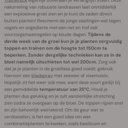
Trainwreck
eigenlijk bovenaan je verlanglijst staan. Deze
nakomeling van robuuste landrassen laat onmiddellijk
een explosieve groei zien en je kunt de zaden direct
buiten planten! Bescherm de jonge zaailingen wel tegen
vogels en ongedierte met een net en tref ook
voorzorgsmaatregelen op koude dagen.
Tijdens de
derde week van de groei kun je je planten zorgvuldig
toppen en trainen om de hoogte tot 150cm te
beperken. Zonder dergelijke technieken kan ze in de
bloei namelijk uitschieten tot wel 200cm.
Zorg ook
dat je je planten in de groeifase goed voedt; gebruik
hiervoor een
bladspray
met zeewier of visemulsie.
Hopelijk zit het weer ook mee, want deze soort gedijt bij
een gemiddelde
temperatuur van 25°C
. Houd je
planten dus gelukkig en je zult aanzienlijke stretching
zien zodra ze overgaan op de bloei. De toppen rijpen snel
en zijn behoorlijk welriekend. Om de geur wat te
verdoezelen, is het een goed idee om wat
combinatieplanten te kweken, zoals basilicum en