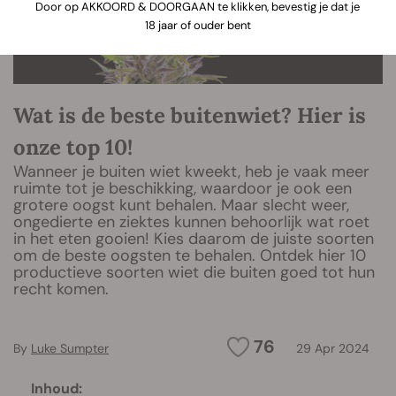
Door op AKKOORD & DOORGAAN te klikken, bevestig je dat je
18 jaar of ouder bent
Wat is de beste buitenwiet? Hier is
onze top 10!
Wanneer je buiten wiet kweekt, heb je vaak meer
ruimte tot je beschikking, waardoor je ook een
grotere oogst kunt behalen. Maar slecht weer,
ongedierte en ziektes kunnen behoorlijk wat roet
in het eten gooien! Kies daarom de juiste soorten
om de beste oogsten te behalen. Ontdek hier 10
productieve soorten wiet die buiten goed tot hun
recht komen.
76
By
Luke Sumpter
29 Apr 2024
Inhoud: