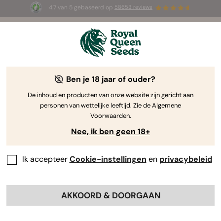
4.7 van 5 gebaseerd op
58653 reviews
⏳
1+1 GRATIS
-
Tijdelijke aanbieding
3d 7h 57m 54s
🌱
Ben je 18 jaar of ouder?
The RQS Blog
De inhoud en producten van onze website zijn gericht aan
personen van wettelijke leeftijd. Zie de Algemene
Cannabis Lifestyle Blogs
Soorten en producten
Voorwaarden.
Nee, ik ben geen 18+
Ik accepteer
Cookie-instellingen
en
privacybeleid
AKKOORD & DOORGAAN