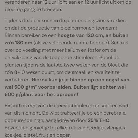
veranderen naar
12 uur licht aan en 12 uur licht uit
om de
bloei op gang te brengen.
Tijdens de bloei kunnen de planten enigszins strekken,
omdat de productie van bloeihormonen toeneemt.
Binnen bereiken ze een
hoogte van 120 cm, en buiten
zo'n 180 cm
(als ze voldoende ruimte hebben). Schakel
over op voeding met meer kalium en fosfor om de
ontwikkeling van de toppen te stimuleren. Spoel de
planten tijdens de laatste twee weken van de
bloei
, die
zo'n 8-10 weken duurt, om de smaak en kwaliteit te
verbeteren.
Hierna kun je je binnen op een oogst van
wel 500 g/m² voorbereiden. Buiten ligt echter wel
600 g/plant voor het oprapen!
Biscotti is een van de meest stimulerende soorten wiet
van dit moment. De wiet trakteert je op een cerebrale,
opbeurende high, aangedreven door
25% THC.
Bovendien geniet je bij elke trek van heerlijke vleugjes
koekjes, diesel, fruit en peper.