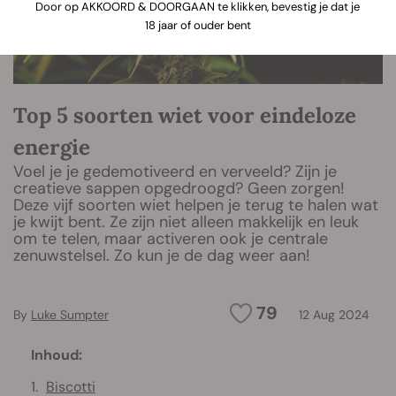
Door op AKKOORD & DOORGAAN te klikken, bevestig je dat je
18 jaar of ouder bent
Top 5 soorten wiet voor eindeloze
energie
Voel je je gedemotiveerd en verveeld? Zijn je
creatieve sappen opgedroogd? Geen zorgen!
Deze vijf soorten wiet helpen je terug te halen wat
je kwijt bent. Ze zijn niet alleen makkelijk en leuk
om te telen, maar activeren ook je centrale
zenuwstelsel. Zo kun je de dag weer aan!
79
By
Luke Sumpter
12 Aug 2024
Inhoud:
Biscotti