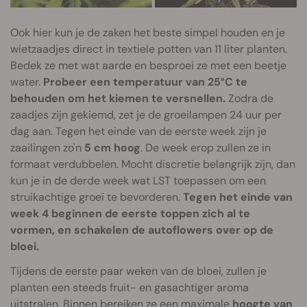
Ook hier kun je de zaken het beste simpel houden en je
wietzaadjes direct in textiele potten van 11 liter planten.
Bedek ze met wat aarde en besproei ze met een beetje
water.
Probeer een temperatuur van 25°C te
behouden om het kiemen te versnellen.
Zodra de
zaadjes zijn gekiemd, zet je de groeilampen 24 uur per
dag aan. Tegen het einde van de eerste week zijn je
zaailingen zo'n
5 cm hoog
. De week erop zullen ze in
formaat verdubbelen. Mocht discretie belangrijk zijn, dan
kun je in de derde week wat LST toepassen om een
struikachtige groei te bevorderen.
Tegen het einde van
week 4 beginnen de eerste toppen zich al te
vormen, en schakelen de autoflowers over op de
bloei.
Tijdens de eerste paar weken van de bloei, zullen je
planten een steeds fruit- en gasachtiger aroma
uitstralen. Binnen bereiken ze een maximale
hoogte van