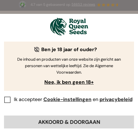
4.7 van 5 gebaseerd op
58653 reviews
⏳
1+1 GRATIS
-
Tijdelijke aanbieding
2d 13h 12m 13s
🌱
Ben je 18 jaar of ouder?
The RQS Blog
De inhoud en producten van onze website zijn gericht aan
personen van wettelijke leeftijd. Zie de Algemene
Cannabis Lifestyle Blogs
Soorten en producten
Voorwaarden.
Nee, ik ben geen 18+
Ik accepteer
Cookie-instellingen
en
privacybeleid
AKKOORD & DOORGAAN