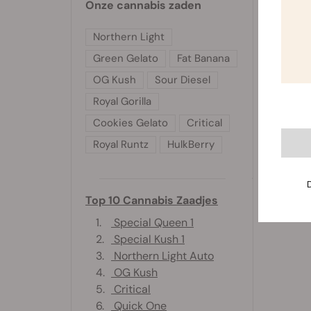
Onze cannabis zaden
Northern Light
Green Gelato
Fat Banana
OG Kush
Sour Diesel
Royal Gorilla
Cookies Gelato
Critical
Royal Runtz
HulkBerry
Top 10 Cannabis Zaadjes
1.
Special Queen 1
2.
Special Kush 1
3.
Northern Light Auto
4.
OG Kush
5.
Critical
6.
Quick One