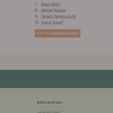
7.
Easy Start
8.
White Widow
9.
Green Gelato Auto
10.
Royal Dwarf
TOP 10 CANNABIS ZADEN
More
Infocentrum
helpful
info
Jouw account