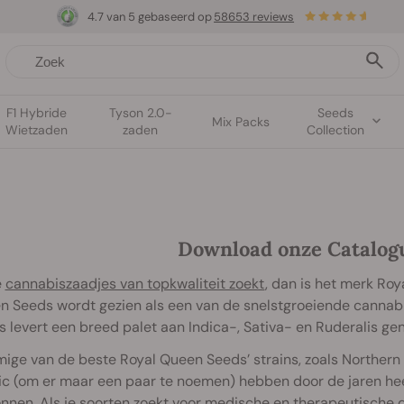
4.7 van 5 gebaseerd op
58653 reviews
F1 Hybride
Tyson 2.0-
Seeds
Mix Packs
Wietzaden
zaden
Collection
Download
onze
Catalog
e
cannabiszaadjes van topkwaliteit zoekt
, dan is het merk Roy
 Seeds wordt gezien als een van de snelstgroeiende cannabi
 levert een breed palet aan Indica-, Sativa- en Ruderalis gene
ge van de beste Royal Queen Seeds’ strains, zoals Northern
ic (om er maar een paar te noemen) hebben door de jaren he
nnen.
Als je soorten zoekt voor medische en therapeutische 