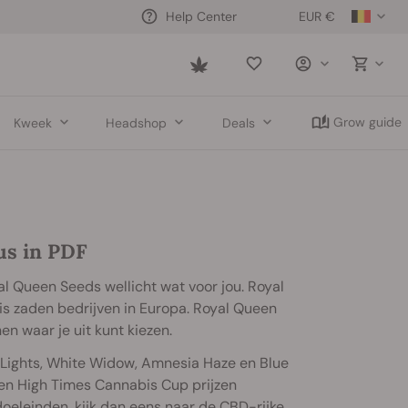
EUR €
Help Center
Saved
items
Grow guide
Kweek
Headshop
Deals
us in PDF
al Queen Seeds wellicht wat voor jou. Royal
s zaden bedrijven in Europa. Royal Queen
n waar je uit kunt kiezen.
 Lights, White Widow, Amnesia Haze en Blue
en High Times Cannabis Cup prijzen
doeleinden
, kijk dan eens naar de CBD-rijke