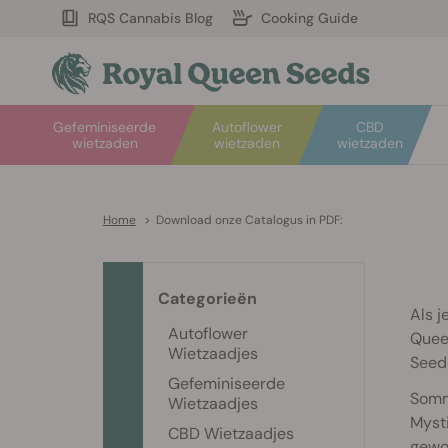
RQS Cannabis Blog
Cooking Guide
Gefeminiseerde
Autoflower
CBD
wietzaden
wietzaden
wietzaden
Home
>
Download onze Catalogus in PDF:
Categorieën
Als j
Autoflower
Queen
Wietzaadjes
Seeds
Gefeminiseerde
Sommi
Wietzaadjes
Myst
CBD Wietzaadjes
gewo