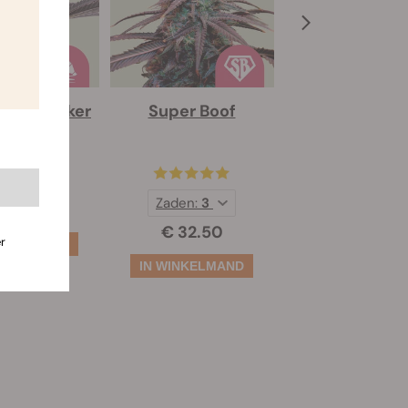
ent Marker
Super Boof
Isla Mirag
den:
3
Zaden:
3
 32.50
€ 55.00
€ 32.50
r