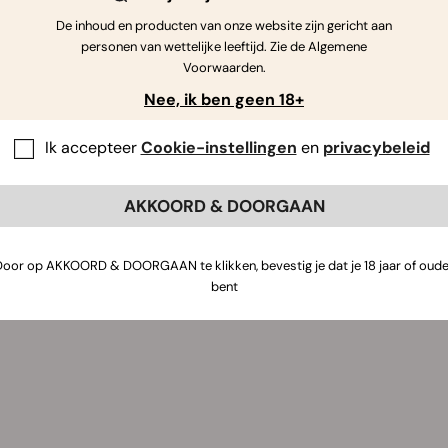
De inhoud en producten van onze website zijn gericht aan
personen van wettelijke leeftijd. Zie de Algemene
Voorwaarden.
Nee, ik ben geen 18+
Gorilla Banana
The 2019
Perman
Ik accepteer
Cookie-instellingen
en
privacybeleid
Zaden:
3
Zaden:
3
Za
AKKOORD & DOORGAAN
€ 30.00
€ 29.00
€
Door op AKKOORD & DOORGAAN te klikken, bevestig je dat je 18 jaar of oude
bent