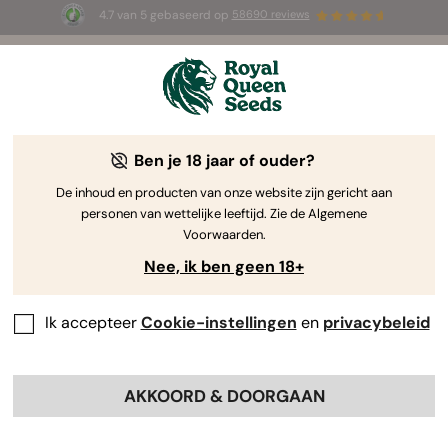
4.7 van 5 gebaseerd op
58690 reviews
⏳
1+1 GRATIS
-
Tijdelijke aanbieding
2d 10h 52m 16s
🌱
Ben je 18 jaar of ouder?
The RQS Blog
De inhoud en producten van onze website zijn gericht aan
personen van wettelijke leeftijd. Zie de Algemene
Cannabis Lifestyle Blogs
Soorten en producten
Voorwaarden.
Nee, ik ben geen 18+
Ik accepteer
Cookie-instellingen
en
privacybeleid
AKKOORD & DOORGAAN