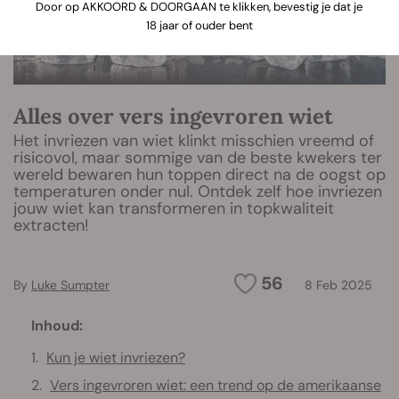
Door op AKKOORD & DOORGAAN te klikken, bevestig je dat je
18 jaar of ouder bent
Alles over vers ingevroren wiet
Het invriezen van wiet klinkt misschien vreemd of
risicovol, maar sommige van de beste kwekers ter
wereld bewaren hun toppen direct na de oogst op
temperaturen onder nul. Ontdek zelf hoe invriezen
jouw wiet kan transformeren in topkwaliteit
extracten!
56
By
Luke Sumpter
8 Feb 2025
Inhoud:
Kun je wiet invriezen?
Vers ingevroren wiet: een trend op de amerikaanse