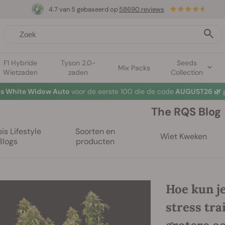
4.7 van 5 gebaseerd op
58690 reviews
F1 Hybride
Tyson 2.0-
Seeds
Mix Packs
Wietzaden
zaden
Collection
tis White Widow Auto
voor de eerste 100 die de code
AUGUST26 🌿
g
The RQS Blog
s Lifestyle
Soorten en
Wiet Kweken
Blogs
producten
Hoe kun je
stress tr