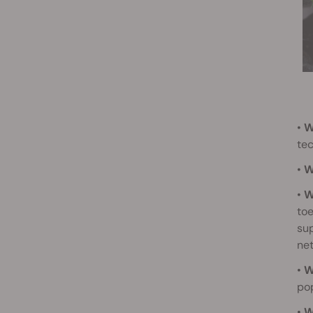
•
W
tec
•
W
•
W
toe
sup
net
•
W
po
•
W