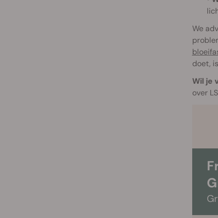
lic
We advi
problem
bloeifa
doet, i
Wil je
over LS
F
G
Gr