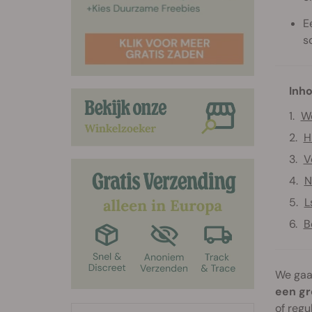
E
s
Inho
We
H
V
N
L
B
We gaan
een gr
of
regu