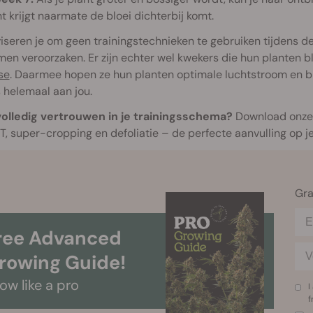
ht krijgt naarmate de bloei dichterbij komt.
seren je om geen trainingstechnieken te gebruiken tijdens de 
en veroorzaken. Er zijn echter wel kwekers die hun planten b
se
. Daarmee hopen ze hun planten optimale luchtstroom en bloo
s helemaal aan jou.
 volledig vertrouwen in je trainingsschema?
Download onz
T, super-cropping en defoliatie – de perfecte aanvulling op 
Gra
ree Advanced
rowing Guide!
ow like a pro
I
f