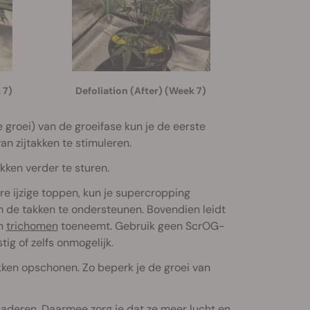
 7)
Defoliation (After) (Week 7)
 groei) van de groeifase kun je de eerste
an zijtakken te stimuleren.
kken verder te sturen.
e ijzige toppen, kun je supercropping
m de takken te ondersteunen. Bovendien leidt
an
trichomen
toeneemt. Gebruik geen ScrOG-
tig of zelfs onmogelijk.
kken opschonen. Zo beperk je de groei van
bladeren. Daarmee zorg je dat ze meer lucht en