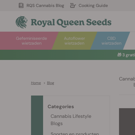
RQS Cannabis Blog
Cooking Guide
Gefeminiseerde
Autoflower
CBD
wietzaden
wietzaden
wietzaden
🎁
3 gra
Cannabi
Home
>
Blog
Categories
Cannabis Lifestyle
Blogs
Soorten en producten