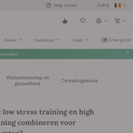
EUR €
Help Center
Saved
items
Grow guide
Kweek
Headshop
Deals
ebruiken
Wietwetenschap en
Cannabisgebruik
gezondheid
 low stress training en high
aining combineren voor