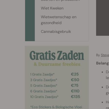
Wiet Kweken
Wietwetenschap en
gezondheid
Cannabisgebruik
By
Stev
Belang
D
l
D
g
H
o