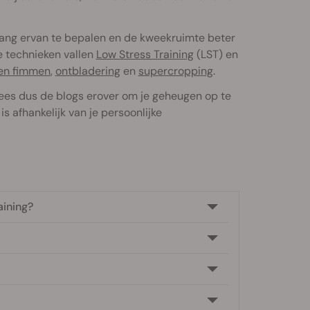
vang ervan te bepalen en de kweekruimte beter
e technieken vallen
Low Stress Training
(LST) en
en fimmen
,
ontbladering
en
supercropping
.
ees dus de blogs erover om je geheugen op te
is afhankelijk van je persoonlijke
aining?