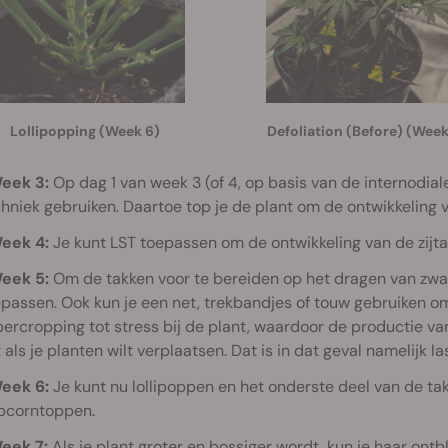
Lollipopping (Week 6)
Defoliation (Before) (Week
eek 3:
Op dag 1 van week 3 (of 4, op basis van de internodiale
hniek gebruiken. Daartoe top je de plant om de ontwikkeling v
eek 4:
Je kunt LST toepassen om de ontwikkeling van de zijta
eek 5:
Om de takken voor te bereiden op het dragen van zwar
passen. Ook kun je een net, trekbandjes of touw gebruiken o
ercropping tot stress bij de plant, waardoor de productie v
 als je planten wilt verplaatsen. Dat is in dat geval namelijk las
eek 6:
Je kunt nu lollipoppen en het onderste deel van de ta
pcorntoppen.
eek 7:
Als je plant groter en bossiger wordt, kun je haar ont