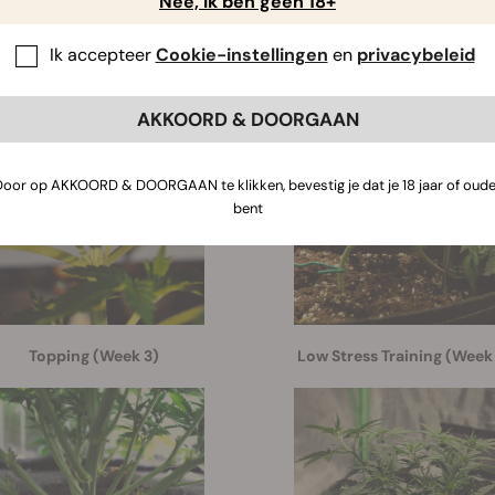
Nee, ik ben geen 18+
er vind je een voorbeeld van hoe je diverse trainingsmethode
Ik accepteer
Cookie-instellingen
en
privacybeleid
waarop je ze kunt toepassen. Stem de technieken af op je pl
AKKOORD & DOORGAAN
Door op AKKOORD & DOORGAAN te klikken, bevestig je dat je 18 jaar of oude
bent
Topping (Week 3)
Low Stress Training (Week