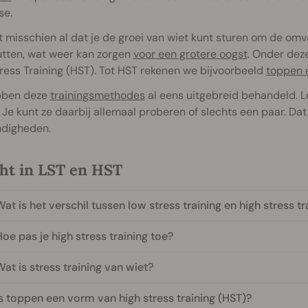
se.
 misschien al dat je de groei van wiet kunt sturen om de om
utten, wat weer kan zorgen
voor een grotere oogst
. Onder dez
ress Training (HST). Tot HST rekenen we bijvoorbeeld
toppen 
bben deze
trainingsmethodes
al eens uitgebreid behandeld. L
. Je kunt ze daarbij allemaal proberen of slechts een paar. Dat 
digheden.
cht in LST en HST
at is het verschil tussen low stress training en high stress tr
oe pas je high stress training toe?
at is stress training van wiet?
s toppen een vorm van high stress training (HST)?