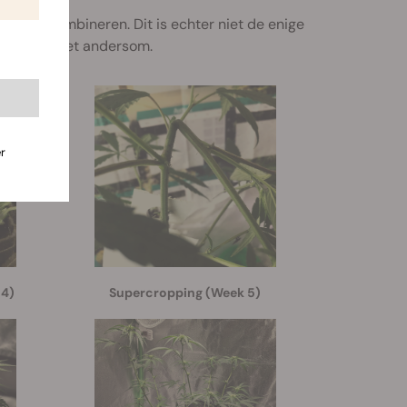
n kunt combineren. Dit is echter niet de enige
anten en niet andersom.
r
 4)
Supercropping (Week 5)