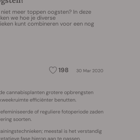
ogsten?
u niet meer toppen oogsten? In deze
ken we hoe je diverse
nieken kunt combineren voor een nog
.
198
30 Mar 2020
ode cannabisplanten grotere opbrengsten
kweekruimte efficiënter benutten.
gefeminiseerde of reguliere fotoperiode zaden
ering soorten.
trainingstechnieken; meestal is het verstandig
etatieve fase hierop aan te passen.