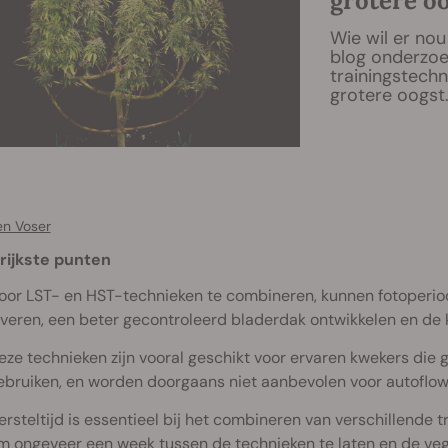
grotere o
Wie wil er no
blog onderzoe
trainingstech
grotere oogst
en Voser
rijkste punten
oor LST- en HST-technieken te combineren, kunnen fotoperi
everen, een beter gecontroleerd bladerdak ontwikkelen en de 
eze technieken zijn vooral geschikt voor ervaren kwekers die 
ebruiken, en worden doorgaans niet aanbevolen voor autoflow
ersteltijd is essentieel bij het combineren van verschillende 
m ongeveer een week tussen de technieken te laten en de veg