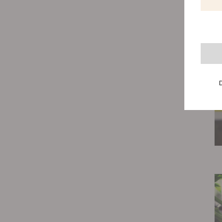
Hierond
manier 