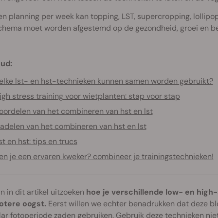
en planning per week kan topping, LST, supercropping, lollip
chema moet worden afgestemd op de gezondheid, groei en be
ud:
lke lst- en hst-technieken kunnen samen worden gebruikt?
igh stress training voor wietplanten: stap voor stap
oordelen van het combineren van hst en lst
adelen van het combineren van hst en lst
st en hst: tips en trucs
en je een ervaren kweker? combineer je trainingstechnieken!
 in dit artikel uitzoeken
hoe je verschillende low- en high
otere oogst.
Eerst willen we echter benadrukken dat deze blo
lar
fotoperiode zaden gebruiken. Gebruik deze technieken niet