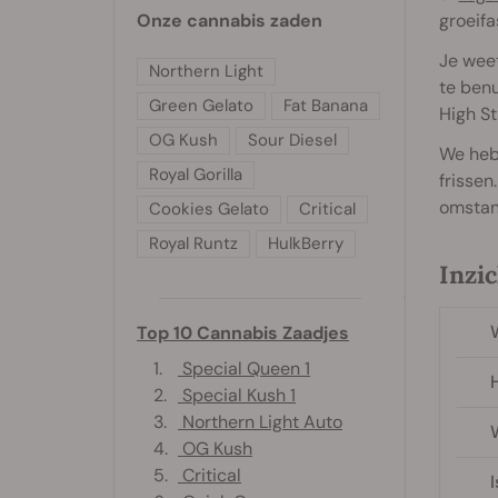
Onze cannabis zaden
groeifa
Je weet
Northern Light
te ben
Green Gelato
Fat Banana
High St
OG Kush
Sour Diesel
We he
Royal Gorilla
frissen
omstan
Cookies Gelato
Critical
Royal Runtz
HulkBerry
Inzi
W
Top 10 Cannabis Zaadjes
1.
Special Queen 1
H
2.
Special Kush 1
3.
Northern Light Auto
W
4.
OG Kush
5.
Critical
I