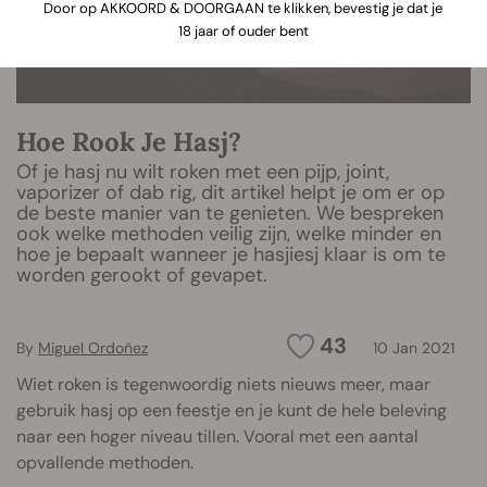
Door op AKKOORD & DOORGAAN te klikken, bevestig je dat je
18 jaar of ouder bent
Hoe Rook Je Hasj?
Of je hasj nu wilt roken met een pijp, joint,
vaporizer of dab rig, dit artikel helpt je om er op
de beste manier van te genieten. We bespreken
ook welke methoden veilig zijn, welke minder en
hoe je bepaalt wanneer je hasjiesj klaar is om te
worden gerookt of gevapet.
43
By
Miguel Ordoñez
10 Jan 2021
Wiet roken is tegenwoordig niets nieuws meer, maar
gebruik hasj op een feestje en je kunt de hele beleving
naar een hoger niveau tillen. Vooral met een aantal
opvallende methoden.