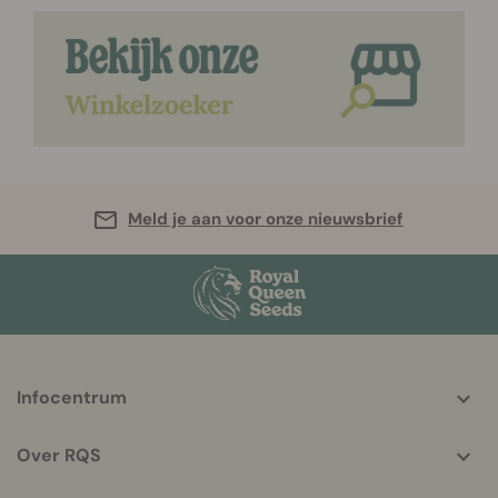
Meld je aan voor onze nieuwsbrief
More
Infocentrum
helpful
info
Over RQS