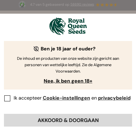
4.7 van 5 gebaseerd op
58690 reviews
☀️ Summer Sales: tot wel 50% korting
op geselecteerde producten! ⏤
Koop nu
🛍️
Ben je 18 jaar of ouder?
The RQS Blog
De inhoud en producten van onze website zijn gericht aan
personen van wettelijke leeftijd. Zie de Algemene
Cannabis Lifestyle Blogs
Soorten en producten
Voorwaarden.
Nee, ik ben geen 18+
Ik accepteer
Cookie-instellingen
en
privacybeleid
AKKOORD & DOORGAAN