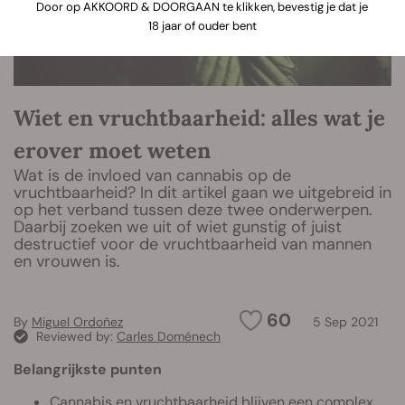
Door op AKKOORD & DOORGAAN te klikken, bevestig je dat je
18 jaar of ouder bent
Wiet en vruchtbaarheid: alles wat je
erover moet weten
Wat is de invloed van cannabis op de
vruchtbaarheid? In dit artikel gaan we uitgebreid in
op het verband tussen deze twee onderwerpen.
Daarbij zoeken we uit of wiet gunstig of juist
destructief voor de vruchtbaarheid van mannen
en vrouwen is.
60
By
Miguel Ordoñez
5 Sep 2021
Reviewed by:
Carles Doménech
Belangrijkste punten
Cannabis en vruchtbaarheid blijven een complex