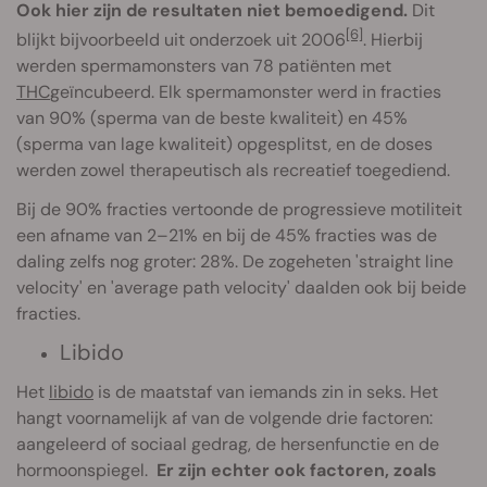
Ook hier zijn de resultaten niet bemoedigend.
Dit
[6]
blijkt bijvoorbeeld uit onderzoek uit 2006
. Hierbij
werden spermamonsters van 78 patiënten met
THC
geïncubeerd. Elk spermamonster werd in fracties
van 90% (sperma van de beste kwaliteit) en 45%
(sperma van lage kwaliteit) opgesplitst, en de doses
werden zowel therapeutisch als recreatief toegediend.
Bij de 90% fracties vertoonde de progressieve motiliteit
een afname van 2–21% en bij de 45% fracties was de
daling zelfs nog groter: 28%. De zogeheten 'straight line
velocity' en 'average path velocity' daalden ook bij beide
fracties.
Libido
Het
libido
is de maatstaf van iemands zin in seks. Het
hangt voornamelijk af van de volgende drie factoren:
aangeleerd of sociaal gedrag, de hersenfunctie en de
hormoonspiegel.
Er zijn echter ook factoren, zoals