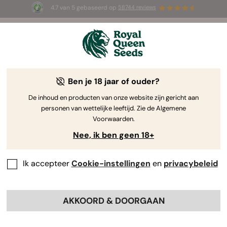
4.7 van 5 gebaseerd op
58744 reviews
☀️ Summer Sales: tot wel 50% korting
op geselecteerde producten! ⏤
Koop nu
🛍️
Ben je 18 jaar of ouder?
The RQS Blog
De inhoud en producten van onze website zijn gericht aan
personen van wettelijke leeftijd. Zie de Algemene
Cannabis Lifestyle Blogs
Soorten en producten
Voorwaarden.
Nee, ik ben geen 18+
Ik accepteer
Cookie-instellingen
en
privacybeleid
AKKOORD & DOORGAAN