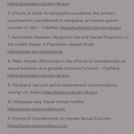
https://pubmed.ncbi.nlm.nih.gov
Effects of delta-9-tetrahydrocannabinol, the primary
psychoactive cannabinoid in marijuana, on human sperm
function in vitro - PubMed
https://pubmed.ncbi.nlm.nih.gov
Association Between Marijuana Use and Sexual Frequency in
the United States: A Population-Based Study
https://www.jsm.jsexmed.org
Male-female differences in the effects of cannabinoids on
sexual behavior and gonadal hormone function - PubMed
https://pubmed.ncbi.nlm.nih.gov
Marijuana use and serum testosterone concentrations
among U.S. males
https://www.ncbi.nlm.nih.gov
Marijuana may impair female fertility
https://www.sciencedaily.com
Effects of Cannabinoids on Female Sexual Function
https://www.sciencedirect.com