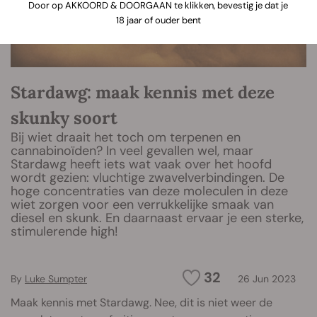
Door op AKKOORD & DOORGAAN te klikken, bevestig je dat je
18 jaar of ouder bent
Stardawg: maak kennis met deze
skunky soort
Bij wiet draait het toch om terpenen en
cannabinoïden? In veel gevallen wel, maar
Stardawg heeft iets wat vaak over het hoofd
wordt gezien: vluchtige zwavelverbindingen. De
hoge concentraties van deze moleculen in deze
wiet zorgen voor een verrukkelijke smaak van
diesel en skunk. En daarnaast ervaar je een sterke,
stimulerende high!
32
By
Luke Sumpter
26 Jun 2023
Maak kennis met Stardawg. Nee, dit is niet weer de