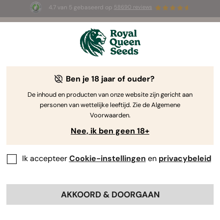
4.7 van 5 gebaseerd op
58690 reviews
🎁
3 White Widow Auto zaadjes
GRATIS voor de
eerste 100 die de code
AUGUST26 🌿
gebruiken
Ben je 18 jaar of ouder?
The RQS Blog
De inhoud en producten van onze website zijn gericht aan
personen van wettelijke leeftijd. Zie de Algemene
Cannabis Lifestyle Blogs
Soorten en producten
Voorwaarden.
Nee, ik ben geen 18+
Ik accepteer
Cookie-instellingen
en
privacybeleid
AKKOORD & DOORGAAN