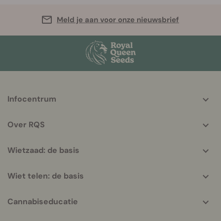
Meld je aan voor onze nieuwsbrief
More
Infocentrum
helpful
info
Over RQS
Wietzaad: de basis
Wiet telen: de basis
Cannabiseducatie