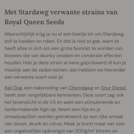
Met Stardawg verwante strains van
Royal Queen Seeds
Waarschijnlijk krijg je nu al een beetje zin om Stardawg
zelf te kweken en roken. En dat is niet zo gek, want ze
heeft alles in zich om een grote favoriet te worden van
blowers die van skunky smaken en cerebrale effecten
houden. Heb je deze strain al eens geprobeerd of kun je
moeilijk aan de zaden komen, dan hebben we hieronder
een verwante soort voor je:
Kali Dog
, een nakomeling van
Chemdawg
en
Sour Diesel
,
heeft zeer vergelijkbare kenmerken. Deze soort zag ook
het levenslicht in de VS en wekt een stimulerende en
heldermakende high op. Neem een hijs en je
smaakpapillen worden getrakteerd op een rijke smaak
van diesel, skunk en citrus. Maak je borst maar nat voor
een ongelooflijke opbrengst van 500g/m² binnen en