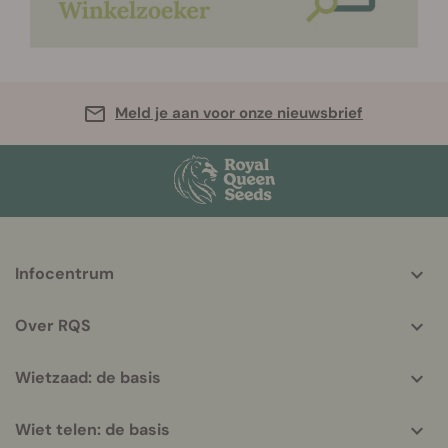
Meld je aan voor onze nieuwsbrief
More
Infocentrum
helpful
info
Over RQS
Wietzaad: de basis
Wiet telen: de basis