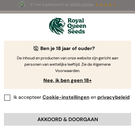
4.7 van 5 gebaseerd op
58690 reviews
☀️ Summer Sales: tot wel 50% korting
op geselecteerde producten! ⏤
Koop nu
🛍️
Ben je 18 jaar of ouder?
The RQS Blog
De inhoud en producten van onze website zijn gericht aan
personen van wettelijke leeftijd. Zie de Algemene
Cannabis Lifestyle Blogs
Soorten en producten
Voorwaarden.
Nee, ik ben geen 18+
Ik accepteer
Cookie-instellingen
en
privacybeleid
AKKOORD & DOORGAAN