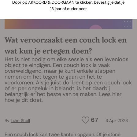
Door op AKKOORD & DOORGAAN te klikken, bevestig je dat je
18 jaar of ouder bent
Wat veroorzaakt een couch lock en
wat kun je ertegen doen?
Het is niet nodig om elke sessie als een levenloos
object te eindigen. Een couch lock is vaak
overweldigend, maar je kunt enkele stappen
nemen om het tegen te gaan en het te
voorkomen. Als je juist dol bent op een couch lock
of er per ongeluk in belandt, is het daarbij
belangrijk er het beste van te maken. Lees hier
hoe je dit doet.
67
By
Luke Sholl
3 Apr 2023
Een couch lock kan twee kanten opgaan. Of je stone