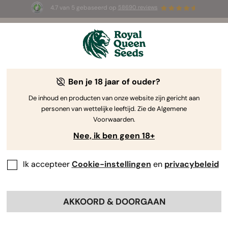
4.7 van 5 gebaseerd op
58690 reviews
☀️ Summer Sales: tot wel 50% korting
op geselecteerde producten! ⏤
Koop nu
🛍️
Ben je 18 jaar of ouder?
The RQS Blog
De inhoud en producten van onze website zijn gericht aan
personen van wettelijke leeftijd. Zie de Algemene
Cannabis Lifestyle Blogs
Soorten en producten
Voorwaarden.
Nee, ik ben geen 18+
Ik accepteer
Cookie-instellingen
en
privacybeleid
AKKOORD & DOORGAAN