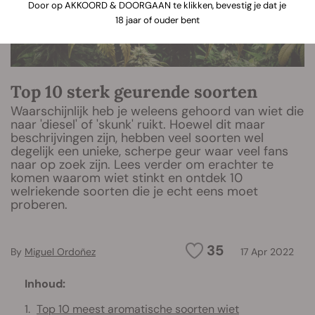
Door op AKKOORD & DOORGAAN te klikken, bevestig je dat je
18 jaar of ouder bent
Top 10 sterk geurende soorten
Waarschijnlijk heb je weleens gehoord van wiet die
naar 'diesel' of 'skunk' ruikt. Hoewel dit maar
beschrijvingen zijn, hebben veel soorten wel
degelijk een unieke, scherpe geur waar veel fans
naar op zoek zijn. Lees verder om erachter te
komen waarom wiet stinkt en ontdek 10
welriekende soorten die je echt eens moet
proberen.
35
By
Miguel Ordoñez
17 Apr 2022
Inhoud:
Top 10 meest aromatische soorten wiet