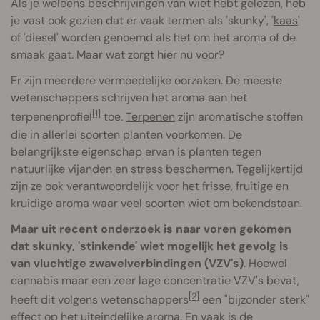
Als je weleens beschrijvingen van wiet hebt gelezen, heb
je vast ook gezien dat er vaak termen als 'skunky', '
kaas
'
of 'diesel' worden genoemd als het om het aroma of de
smaak gaat. Maar wat zorgt hier nu voor?
Er zijn meerdere vermoedelijke oorzaken. De meeste
wetenschappers schrijven het aroma aan het
[1]
terpenenprofiel
toe.
Terpenen
zijn aromatische stoffen
die in allerlei soorten planten voorkomen. De
belangrijkste eigenschap ervan is planten tegen
natuurlijke vijanden en stress beschermen. Tegelijkertijd
zijn ze ook verantwoordelijk voor het frisse, fruitige en
kruidige aroma waar veel soorten wiet om bekendstaan.
Maar uit recent onderzoek is naar voren gekomen
dat skunky, 'stinkende' wiet mogelijk het gevolg is
van vluchtige zwavelverbindingen (VZV's)
. Hoewel
cannabis maar een zeer lage concentratie VZV's bevat,
[2]
heeft dit volgens wetenschappers
een "bijzonder sterk"
effect op het uiteindelijke aroma. En vaak is de