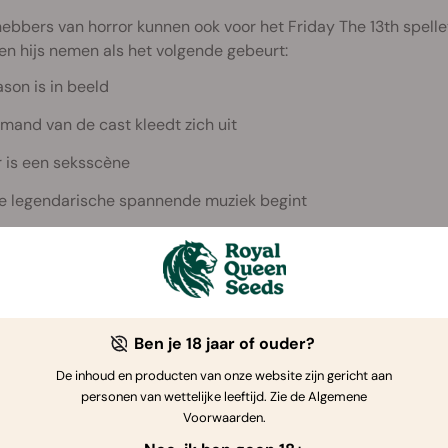
hebbers van horror kunnen ook voor het Friday The 13th spelletj
n hijs nemen als het volgende gebeurt:
ason is in beeld
emand van de cast kleedt zich uit
r is een seksscène
e legendarische spannende muziek begint
mand gilt het uit (in de film of in het echt)
 is een lijk te zien
emand zegt "Jason"
Ben je 18 jaar of ouder?
it heeft iemand alle 11 films gehaald.
De inhoud en producten van onze website zijn gericht aan
personen van wettelijke leeftijd. Zie de Algemene
Voorwaarden.