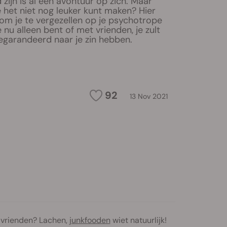
 zijn is al een avontuur op zich. Maar
e het niet nog leuker kunt maken? Hier
n om je te vergezellen op je psychotrope
 nu alleen bent of met vrienden, je zult
egarandeerd naar je zin hebben.
92
13 Nov 2021
vrienden? Lachen,
junkfooden
wiet natuurlijk!