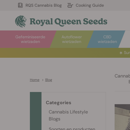
RQS Cannabis Blog
Cooking Guide
Gefeminiseerde
Autoflower
CBD
wietzaden
wietzaden
wietzaden
☀️
Sum
Cannabi
Home
>
Blog
Categories
Cannabis Lifestyle
Blogs
Soorten en producten