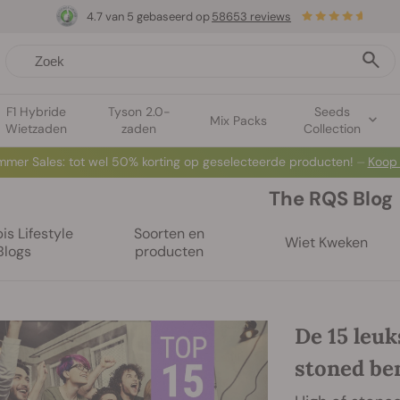
4.7 van 5 gebaseerd op
58653 reviews
F1 Hybride
Tyson 2.0-
Seeds
Mix Packs
Wietzaden
zaden
Collection
mer Sales: tot wel 50% korting op geselecteerde producten! ⏤
Koop
The RQS Blog
s Lifestyle
Soorten en
Wiet Kweken
Blogs
producten
De 15 leuk
stoned be