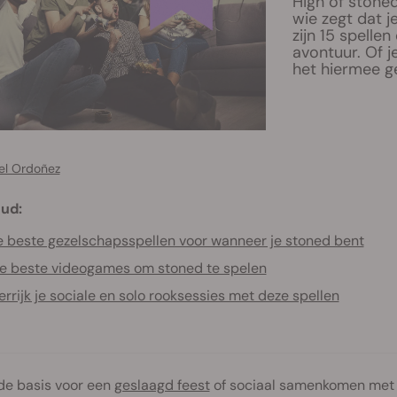
High of stoned
wie zegt dat j
zijn 15 spelle
avontuur. Of je
het hiermee g
el Ordoñez
ud:
 beste gezelschapsspellen voor wanneer je stoned bent
e beste videogames om stoned te spelen
errijk je sociale en solo rooksessies met deze spellen
de basis voor een
geslaagd feest
of sociaal samenkomen met 