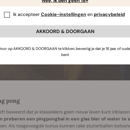
Nee, ik ben geen 18+
Ik accepteer
Cookie-instellingen
en
privacybeleid
AKKOORD & DOORGAAN
Door op AKKOORD & DOORGAAN te klikken, bevestig je dat je 18 jaar of oude
bent
ng pong
ft beweerd dat je klassiekers geen nieuw leven kunt inblaze
 proberen een pingpongbal in een glas bier of water te 
en. Als toegevoegde bonus kunnen rake stuiterballen beloond