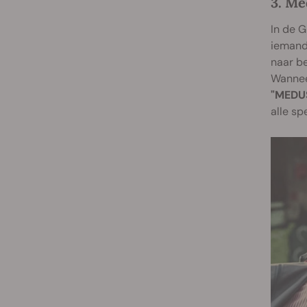
3. Me
In de G
iemand 
naar be
Wanneer
"MEDU
alle sp