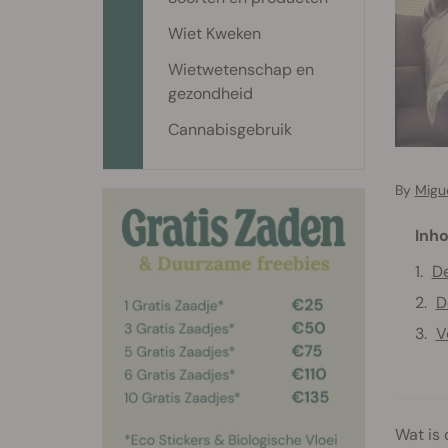
Wiet Kweken
Wietwetenschap en
gezondheid
Cannabisgebruik
By
Migu
Inho
De
D
V
Wat is 