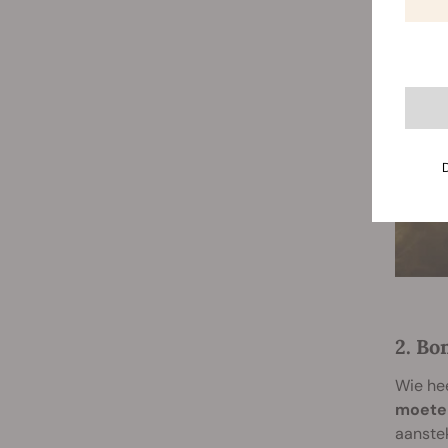
2. Bo
Wie hee
moeten
aanstek