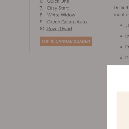
6.
Quick One
De lief
7.
Easy Start
moet ee
8.
White Widow
9.
Green Gelato Auto
J
10.
Royal Dwarf
I
TOP 10 CANNABIS ZADEN
E
D
Ie
Er
I
Nog noo