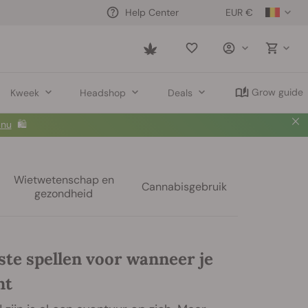
EUR €
Help Center
Saved
items
Grow guide
Kweek
Headshop
Deals
 nu
🛍️
Wietwetenschap en
Cannabisgebruik
gezondheid
ste spellen voor wanneer je
nt