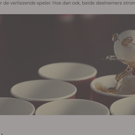
or de verliezende speler. Hoe dan ook, beide deelnemers strom