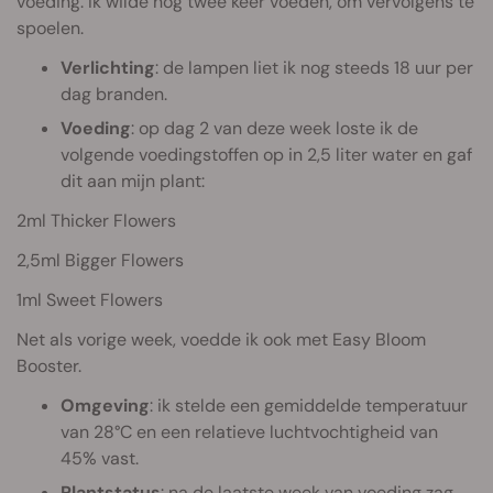
voeding. Ik wilde nog twee keer voeden, om vervolgens te
spoelen.
Verlichting
: de lampen liet ik nog steeds 18 uur per
dag branden.
Voeding
: op dag 2 van deze week loste ik de
volgende voedingstoffen op in 2,5 liter water en gaf
dit aan mijn plant:
2ml Thicker Flowers
2,5ml Bigger Flowers
1ml Sweet Flowers
Net als vorige week, voedde ik ook met Easy Bloom
Booster.
Omgeving
: ik stelde een gemiddelde temperatuur
van 28°C en een relatieve luchtvochtigheid van
45% vast.
Plantstatus
: na de laatste week van voeding zag