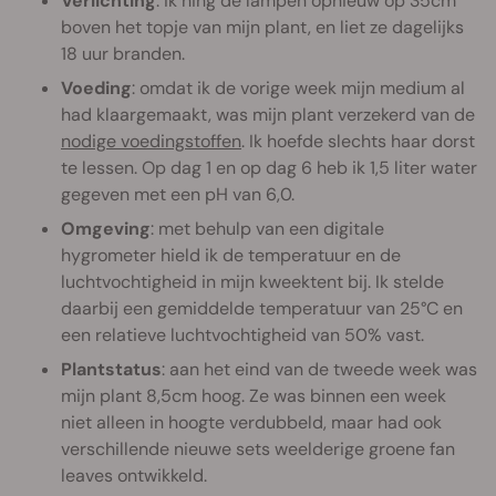
Verlichting
: ik hing de lampen opnieuw op 35cm
boven het topje van mijn plant, en liet ze dagelijks
18 uur branden.
Voeding
: omdat ik de vorige week mijn medium al
had klaargemaakt, was mijn plant verzekerd van de
nodige voedingstoffen
. Ik hoefde slechts haar dorst
te lessen. Op dag 1 en op dag 6 heb ik 1,5 liter water
gegeven met een pH van 6,0.
Omgeving
: met behulp van een digitale
hygrometer hield ik de temperatuur en de
luchtvochtigheid in mijn kweektent bij. Ik stelde
daarbij een gemiddelde temperatuur van 25°C en
een relatieve luchtvochtigheid van 50% vast.
Plantstatus
: aan het eind van de tweede week was
mijn plant 8,5cm hoog. Ze was binnen een week
niet alleen in hoogte verdubbeld, maar had ook
verschillende nieuwe sets weelderige groene fan
leaves ontwikkeld.