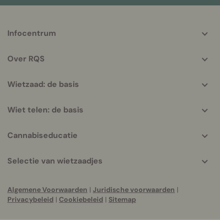
More
Infocentrum
helpful
info
Over RQS
Wietzaad: de basis
Wiet telen: de basis
Cannabiseducatie
Selectie van wietzaadjes
Algemene Voorwaarden
|
Juridische voorwaarden
|
Privacybeleid
|
Cookiebeleid
|
Sitemap