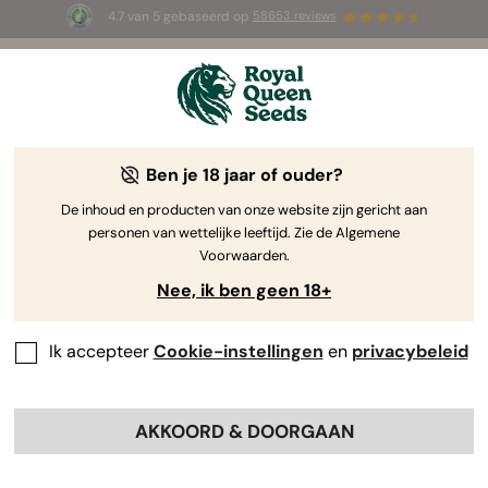
4.7 van 5 gebaseerd op
58653 reviews
☀️ Summer Sales: tot wel 50% korting
op geselecteerde producten! ⏤
Koop nu
🛍️
door Royal Queen Seeds
De Kweekgids Voor Cannabis
Ben je 18 jaar of ouder?
De inhoud en producten van onze website zijn gericht aan
personen van wettelijke leeftijd. Zie de Algemene
Grow Guide Zoekmachine
Voorwaarden.
Nee, ik ben geen 18+
Kweekverslag Apollo F1
Ik accepteer
Cookie-instellingen
en
privacybeleid
By
Luke Sumpter
AKKOORD & DOORGAAN