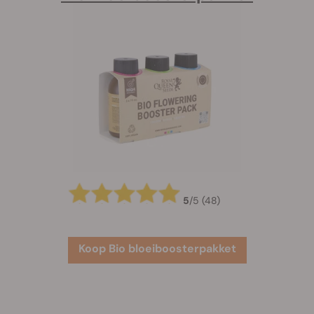
5
/
5
(48)
Koop Bio bloeiboosterpakket