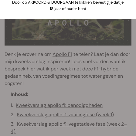
Door op AKKOORD & DOORGAAN te klikken, bevestig je dat je
18 jaar of ouder bent
Denk je erover na om
Apollo F1
te telen? Laat je dan door
mijn kweekverslag inspireren! Lees snel verder, want ik
bespreek hier wat ik per week met deze F1-hybride
gedaan heb, van voedingsregimes tot water geven en
oogsten!
Inhoud:
Kweekverslag apollo f1: benodigdheden
Kweekverslag apollo f1: zaailingfase (week 1)
Kweekverslag apollo f1: vegetatieve fase (week 2–
4)