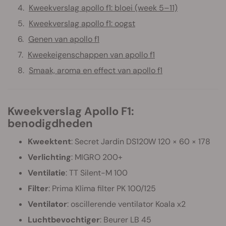
Kweekverslag apollo f1: bloei (week 5–11)
Kweekverslag apollo f1: oogst
Genen van apollo f1
Kweekeigenschappen van apollo f1
Smaak, aroma en effect van apollo f1
Kweekverslag Apollo F1:
benodigdheden
Kweektent
: Secret Jardin DS120W 120 × 60 × 178
Verlichting
: MIGRO 200+
Ventilatie
: TT Silent-M 100
Filter
: Prima Klima filter PK 100/125
Ventilator
: oscillerende ventilator Koala x2
Luchtbevochtiger
: Beurer LB 45