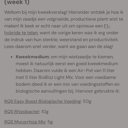
(week 1)
Welkom bij mijn kweekverslag! Hieronder ontdek je hoe ik
van mijn zaadje een volgroeide, productieve plant wist te
maken! Ik keek er echt naar uit om opnieuw een
F1-
hybride te telen
, want de vorige keren was ik erg onder
de indruk van hun sterkte, weerstand en productiviteit.
Lees daarom snel verder, want we gaan aan de slag!
Kweekmedium
: om mijn wietzaadje te kiemen,
moest ik natuurlijk eerst een goed kweekmedium
hebben. Daarom vulde ik een Air-Pot van 11 liter
met 5 liter BioBizz Light Mix. Voor een voedzame
bodem deed ik er een mix van voedingsstoffen en
biologische aanvullingen bij. Hiervoor gebruikte ik:
RQS Easy Boost Biologische Voeding
: 50g
RQS Rhizobacter
: 10g
RQS Mycorrhiza Mix
: 5g